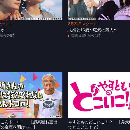
タート！
8月21日スタート！
なか
夫婦と16歳〜狂気の隣人〜
深夜24時
毎週金曜 深夜1時
そこんトコロ！ 【超高額お宝出
やすとものどこいこ！？ 【弁天
ずの金庫を開けろ！】
でどこいこ！？】