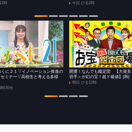
12時
今日 ひる2時
]きのくに２１▽イノベーション推進の
開運！なんでも鑑定団 【大発見
Ｘセミナー▽高校生と考える多様
切手＞が幻の宝！超ド級値】[再]
明日 ひる12時
9時30分