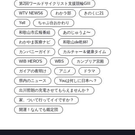
第2回ワールドサイクリスト支援競輪GIII
WTV NEWS6
わかラ部
きのくに21
Yell
ちゃぶ台おかわり
和歌山市広報番組
あのじゅうよ〜
わかやま医療ナビ
和歌山de乾杯!
カンパニーガイド
カルチャー＆健康タイム
WIB HERO'S
WBS
カンブリア宮殿
ガイアの夜明け
アニメ
ドラマ
県内のニュース
Youは何しに日本へ？
出川哲朗の充電させてもらえませんか？
家、ついて行ってイイですか？
開運！なんでも鑑定団