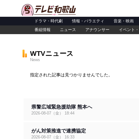
ドラマ・時代劇
情報・バラエティ
音楽・映画
番組情報
ニュース
アナウンサー
イベント・
WTVニュース
News
指定された記事は見つかりませんでした。
県警広域緊急援助隊 熊本へ
2026-08-07（金） 18:44
がん対策推進で連携協定
2026-08-07（金） 16:33