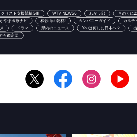
クリスト支援競輪GIII
WTV NEWS6
わかラ部
きのくに2
かやま医療ナビ
和歌山de乾杯!
カンパニーガイド
カルチ
メ
ドラマ
県内のニュース
Youは何しに日本へ？
でも鑑定団