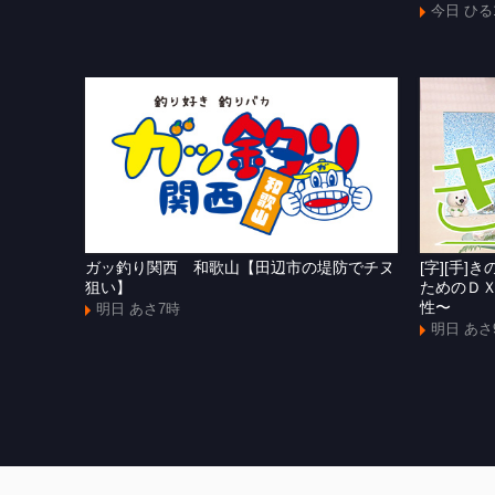
今日 ひる
ガッ釣り関西 和歌山【田辺市の堤防でチヌ
[字][手
狙い】
ためのＤ
性〜
明日 あさ7時
明日 あさ