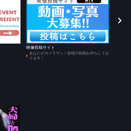
映像投稿サイト
あのじ
あなたがカメラマン！皆様の投稿お待ちしてお
懐かし
ります！