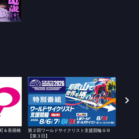
町＆長堀橋
第２回ワールドサイクリスト支援競輪ＧⅢ
ＷＴＶ
【第３日】
今日 よ