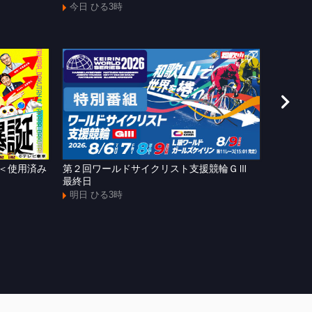
今日 ひる3時
＜使用済み
第２回ワールドサイクリスト支援競輪ＧⅢ
わかや
最終日
の進化〜
明日 ひる3時
明日 夕