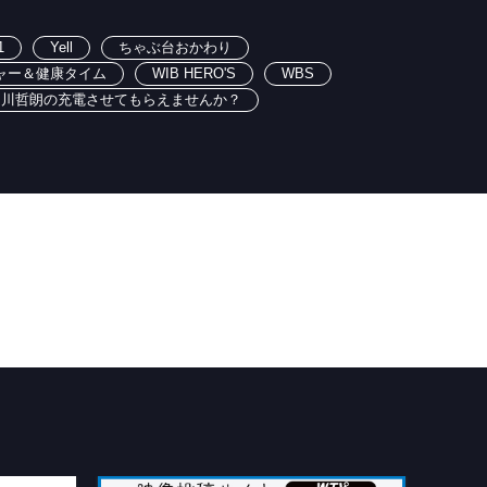
1
Yell
ちゃぶ台おかわり
ャー＆健康タイム
WIB HERO'S
WBS
出川哲朗の充電させてもらえませんか？