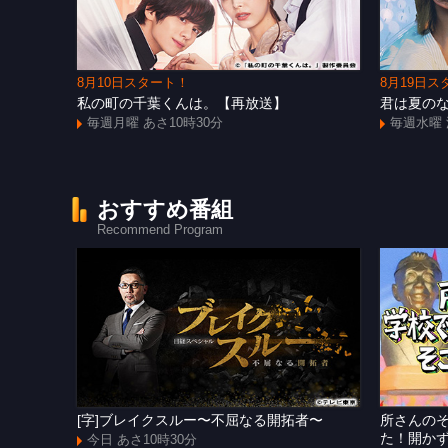
8月10日スタート！
8月19日ス
私の町の千葉くんは。【再放送】
君は夏の
毎週月曜 あさ10時30分
毎週水曜 
おすすめ番組
Recommend Program
[字]ブレイクスルー〜不屈なる開拓者〜
所さんの
た！開か
今日 あさ10時30分