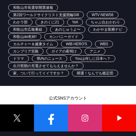
和歌山市長選挙開票速報
第2回ワールドサイクリスト支援競輪GIII
WTV NEWS6
わかラ部
きのくに21
Yell
ちゃぶ台おかわり
和歌山市広報番組
あのじゅうよ〜
わかやま医療ナビ
和歌山de乾杯!
カンパニーガイド
カルチャー＆健康タイム
WIB HERO'S
WBS
カンブリア宮殿
ガイアの夜明け
アニメ
ドラマ
県内のニュース
Youは何しに日本へ？
出川哲朗の充電させてもらえませんか？
家、ついて行ってイイですか？
開運！なんでも鑑定団
公式SNSアカウント