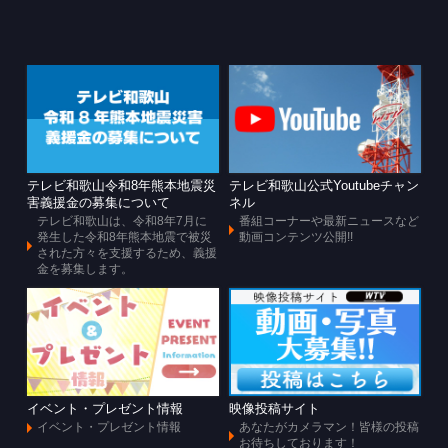
テレビ和歌山令和8年熊本地震災
テレビ和歌山公式Youtubeチャン
害義援金の募集について
ネル
テレビ和歌山は、令和8年7月に
番組コーナーや最新ニュースなど
発生した令和8年熊本地震で被災
動画コンテンツ公開!!
された方々を支援するため、義援
金を募集します。
イベント・プレゼント情報
映像投稿サイト
イベント・プレゼント情報
あなたがカメラマン！皆様の投稿
お待ちしております！