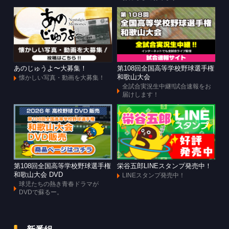
あのじゅうよ〜大募集！
第108回全国高等学校野球選手権
和歌山大会
懐かしい写真・動画を大募集！
全試合実況生中継!!試合速報をお
届けします！
第108回全国高等学校野球選手権
栄谷五郎LINEスタンプ発売中！
和歌山大会 DVD
LINEスタンプ発売中！
球児たちの熱き青春ドラマが
DVDで蘇るー。