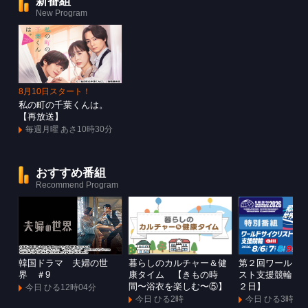
新番組
New Program
8月10日スタート！
私の町の千葉くんは。
【再放送】
毎週月曜 あさ10時30分
おすすめ番組
Recommend Program
韓国ドラマ 夫婦の世
暮らしのカルチャー＆健
第２回ワールド
界 ＃9
康タイム 【きもの時
スト支援競輪Ｇ
間〜浴衣を楽しむ〜⑤】
２日】
今日 ひる12時04分
今日 ひる2時
今日 ひる3時