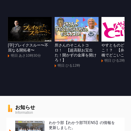
[字]ブレイクスルー〜不
所さんのそこんトコ
やすとものどこ
屈なる開拓者〜
ロ！ 【超高額お宝出
こ！？ 【弁天
た！開かずの金庫を開け
橋でどこいこ！
明日 あさ10時30分
ろ！】
明日 ひる2時
明日 ひる12時
お知らせ
Information
わかラ部【わかラ部TEENS】の情報を
更新しました。