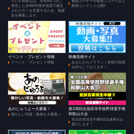
テレビ和歌山は、令和8年7月に
番組コーナーや最新ニュースなど
発生した令和8年熊本地震で被災
動画コンテンツ公開!!
された方々を支援するため、義援
金を募集します。
イベント・プレゼント情報
映像投稿サイト
イベント・プレゼント情報
あなたがカメラマン！皆様の投稿
お待ちしております！
あのじゅうよ〜大募集！
第108回全国高等学校野球選手権
和歌山大会
懐かしい写真・動画を大募集！
全試合実況生中継!!試合速報をお
届けします！