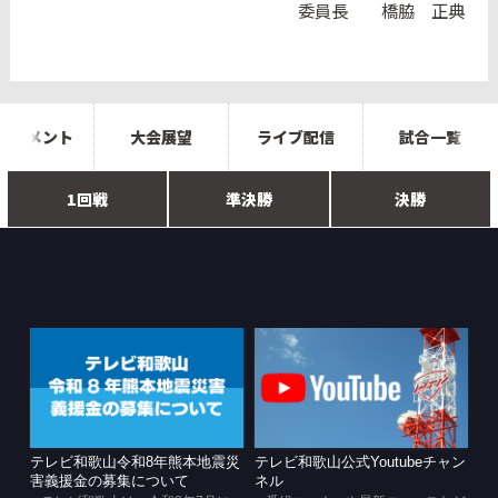
委員長 橋脇 正典
ーナメント
大会展望
ライブ配信
試合一覧
1回戦
準決勝
決勝
テレビ和歌山令和8年熊本地震災
テレビ和歌山公式Youtubeチャン
害義援金の募集について
ネル