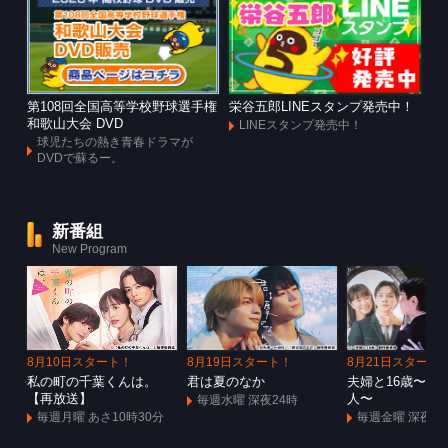
第108回全国高等学校野球選手権
栄谷五郎LINEスタンプ発売中！
和歌山大会 DVD
LINEスタンプ発売中！
球児たちの熱き青春ドラマが
DVDで蘇るー。
新番組
New Program
8月10日スタート！
8月19日スタート！
8月21日スタート
私の町の千葉くんは。
君は夏のなか
夫婦と16歳〜狂
【再放送】
人〜
毎週水曜 深夜24時
毎週月曜 あさ10時30分
毎週金曜 深夜1