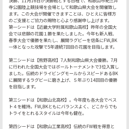
決勝、11月16日が決勝戦とする日程で、和歌山市紀三井
寺公園陸上競技場を会場として和歌山県大会を開催致し
ます。この大会が開催できますことは、ひとえに皆様方
のご支援とご協力の賜物と心より感謝申し上げます。
第一シードは【近畿大学附属和歌山高校】昨年の全国大
会では悲願の花園１勝を果たしました。今年も新人戦、
春季大会で優勝を果たし、展開ラグビーを信条にFW,BK
一体となった攻撃で5年連続7回目の花園を目指します。
第二シードは【熊野高校】7人制和歌山県大会優勝。7月
に行われた全国大会ではボールトーナメントで3位入賞し
ました。伝統のドライビングモールからスピードあるBK
に展開するラグビーに磨き上げ、５年ぶり14回目の優勝
を目指します。
第三シードは【和歌山北高校】。今年度も各大会でベス
ト４を維持。FW,BKともにバランスよく、どこからでも
トライをとれるスタイルは今年も健在。
第四シードは【和歌山工業高校】伝統のFW戦を得意と