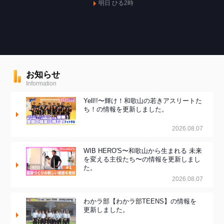
明日 ひる2時
お知らせ
Information
Yell!!〜輝け！和歌山の若きアスリートた
ち！の情報を更新しました。
2026.08.07
WIB HERO'S〜和歌山から生まれる 未来
を変える主役たち〜の情報を更新しまし
た。
2026.08.07
わかラ部【わかラ部TEENS】の情報を
更新しました。