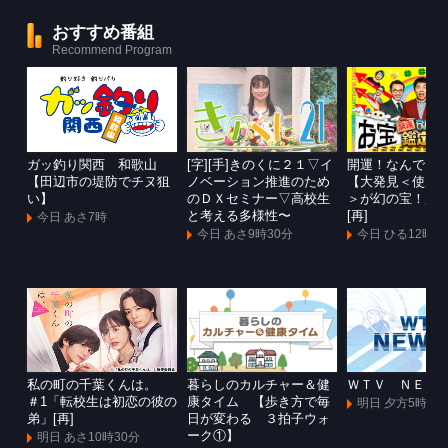
おすすめ番組
Recommend Program
ガッ釣り関西 和歌山
[字][手]きのくに２１▽イ
開運！なんでも
【田辺市の堤防でチヌ狙
ノベーション推進のため
【大発見＜使用
い】
のＤＸセミナー▽高校生
＞が幻の宝！超
と考える多様性〜
[再]
今日 あさ7時
今日 あさ9時30分
今日 ひる12時
私の町の千葉くんは。
暮らしのカルチャー＆健
ＷＴＶ ＮＥＷ
＃1「転校生は初恋の彼の
康タイム 【歩き方で毎
明日 夕方5時55
弟」[再]
日が変わる ３拍子ウォ
ーク①】
明日 あさ10時30分