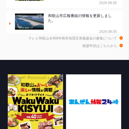
2026.08.05
和歌山市広報番組の情報を更新しまし
た。
2026.08.05
テレビ和歌山令和8年熊本地震災害義援金の募集について
和歌山de乾杯！の情報を更新しました。
後援申請はこちらから
2026.08.04
WTV NEWS6【WAKAYAMA SDGs】の
情報を更新しました。
2026.07.29
特別番組【8月】の情報を更新しました。
2026.07.28
WTV NEWS6【ここ押し！】の情報を更
新しました。