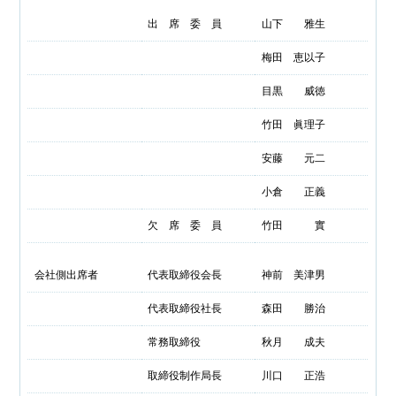
出 席 委 員
山下 雅生
梅田 恵以子
目黒 威徳
竹田 眞理子
安藤 元二
小倉 正義
欠 席 委 員
竹田 實
会社側出席者
代表取締役会長
神前 美津男
代表取締役社長
森田 勝治
常務取締役
秋月 成夫
取締役制作局長
川口 正浩