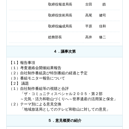
取締役報道局長
古田 皓
取締役技術局長
高尾 健司
取締役編成局長
平原 佳和
総務部長
高井 修二
４．議事次第
【１】報告事項
（１）考査連絡会開催結果報告
（２）自社制作番組及び特別番組の経過と予定
（３）番組モニター報告について
【２】 議題
（１）自社制作番組等の視聴と合評
「ザ・コミュニティスペシャル２００５・第２部
～元気・活力和歌山づくりへ～世界遺産の活用策と保全」
（２）テーマ別による意見交換
「地域放送局としてのテレビ和歌山に対しての意見」
５．意見概要の紹介