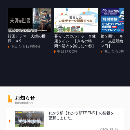
韓国ドラマ 夫婦の世
暮らしのカルチャー＆健
第２回ワールド
界 ＃9
康タイム 【きもの時
スト支援競輪Ｇ
間〜浴衣を楽しむ〜⑤】
２日】
明日 ひる12時04分
明日 ひる2時
明日 ひる3時
お知らせ
Information
わかラ部【わかラ部TEENS】の情報を
更新しました。
2026.08.05