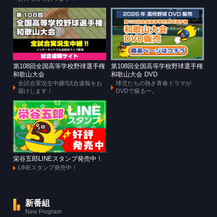
第108回全国高等学校野球選手権
第108回全国高等学校野球選手権
和歌山大会
和歌山大会 DVD
全試合実況生中継!!試合速報をお
球児たちの熱き青春ドラマが
届けします！
DVDで蘇るー。
栄谷五郎LINEスタンプ発売中！
LINEスタンプ発売中！
新番組
New Program