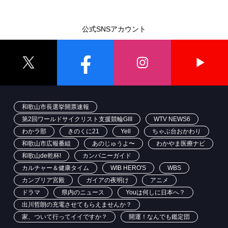
公式SNSアカウント
和歌山市長選挙開票速報
第2回ワールドサイクリスト支援競輪GIII
WTV NEWS6
わかラ部
きのくに21
Yell
ちゃぶ台おかわり
和歌山市広報番組
あのじゅうよ〜
わかやま医療ナビ
和歌山de乾杯!
カンパニーガイド
カルチャー＆健康タイム
WIB HERO'S
WBS
カンブリア宮殿
ガイアの夜明け
アニメ
ドラマ
県内のニュース
Youは何しに日本へ？
出川哲朗の充電させてもらえませんか？
家、ついて行ってイイですか？
開運！なんでも鑑定団