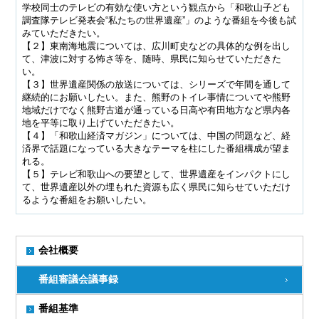
学校同士のテレビの有効な使い方という観点から「和歌山子ども
調査隊テレビ発表会“私たちの世界遺産”」のような番組を今後も試
みていただきたい。
【２】東南海地震については、広川町史などの具体的な例を出し
て、津波に対する怖さ等を、随時、県民に知らせていただきた
い。
【３】世界遺産関係の放送については、シリーズで年間を通して
継続的にお願いしたい。また、熊野のトイレ事情についてや熊野
地域だけでなく熊野古道が通っている日高や有田地方など県内各
地を平等に取り上げていただきたい。
【４】「和歌山経済マガジン」については、中国の問題など、経
済界で話題になっている大きなテーマを柱にした番組構成が望ま
れる。
【５】テレビ和歌山への要望として、世界遺産をインパクトにし
て、世界遺産以外の埋もれた資源も広く県民に知らせていただけ
るような番組をお願いしたい。
会社概要
番組審議会議事録
番組基準