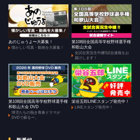
あのじゅうよ〜大募集！
第108回全国高等学校野球選手権
和歌山大会
懐かしい写真・動画を大募集！
全試合実況生中継!!試合速報をお
届けします！
第108回全国高等学校野球選手権
栄谷五郎LINEスタンプ発売中！
和歌山大会 DVD
LINEスタンプ発売中！
球児たちの熱き青春ドラマが
DVDで蘇るー。