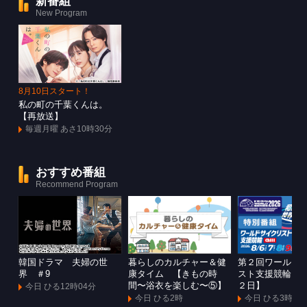
新番組
New Program
8月10日スタート！
私の町の千葉くんは。
【再放送】
毎週月曜 あさ10時30分
おすすめ番組
Recommend Program
韓国ドラマ 夫婦の世
暮らしのカルチャー＆健
第２回ワールド
界 ＃9
康タイム 【きもの時
スト支援競輪Ｇ
間〜浴衣を楽しむ〜⑤】
２日】
今日 ひる12時04分
今日 ひる2時
今日 ひる3時