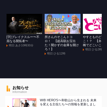
[字]ブレイクスルー〜不
所さんのそこんトコ
やすとものどこ
屈なる開拓者〜
ロ！ 【超高額お宝出
こ！？ 【弁天
た！開かずの金庫を開け
橋でどこいこ！
明日 あさ10時30分
ろ！】
明日 ひる2時
明日 ひる12時
お知らせ
Information
WIB HERO'S〜和歌山から生まれる 未来
を変える主役たち〜の情報を更新しまし