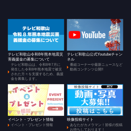
テレビ和歌山令和8年熊本地震災
テレビ和歌山公式Youtubeチャン
害義援金の募集について
ネル
テレビ和歌山は、令和8年7月に
番組コーナーや最新ニュースなど
発生した令和8年熊本地震で被災
動画コンテンツ公開!!
された方々を支援するため、義援
金を募集します。
イベント・プレゼント情報
映像投稿サイト
イベント・プレゼント情報
あなたがカメラマン！皆様の投稿
お待ちしております！