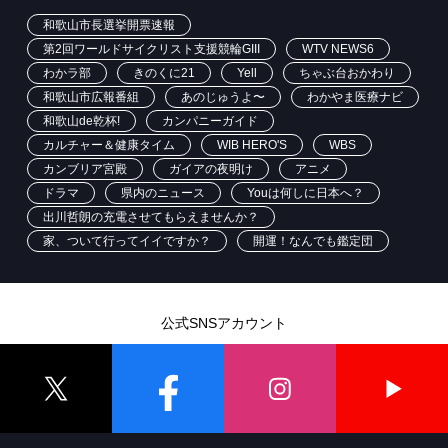
和歌山市長選挙開票速報
第2回ワールドサイクリスト支援競輪GIII
WTV NEWS6
わかラ部
きのくに21
Yell
ちゃぶ台おかわり
和歌山市広報番組
あのじゅうよ〜
わかやま医療ナビ
和歌山de乾杯!
カンパニーガイド
カルチャー＆健康タイム
WIB HERO'S
WBS
カンブリア宮殿
ガイアの夜明け
アニメ
ドラマ
県内のニュース
Youは何しに日本へ？
出川哲朗の充電させてもらえませんか？
家、ついて行ってイイですか？
開運！なんでも鑑定団
公式SNSアカウント