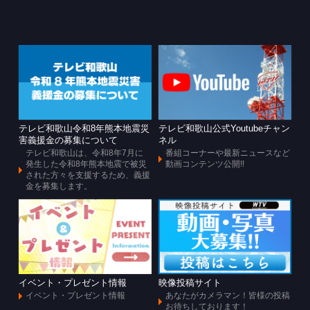
テレビ和歌山令和8年熊本地震災
テレビ和歌山公式Youtubeチャン
害義援金の募集について
ネル
テレビ和歌山は、令和8年7月に
番組コーナーや最新ニュースなど
発生した令和8年熊本地震で被災
動画コンテンツ公開!!
された方々を支援するため、義援
金を募集します。
イベント・プレゼント情報
映像投稿サイト
イベント・プレゼント情報
あなたがカメラマン！皆様の投稿
お待ちしております！