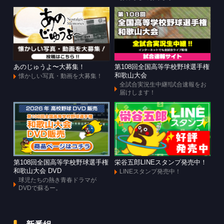
あのじゅうよ〜大募集！
第108回全国高等学校野球選手権
和歌山大会
懐かしい写真・動画を大募集！
全試合実況生中継!!試合速報をお
届けします！
第108回全国高等学校野球選手権
栄谷五郎LINEスタンプ発売中！
和歌山大会 DVD
LINEスタンプ発売中！
球児たちの熱き青春ドラマが
DVDで蘇るー。