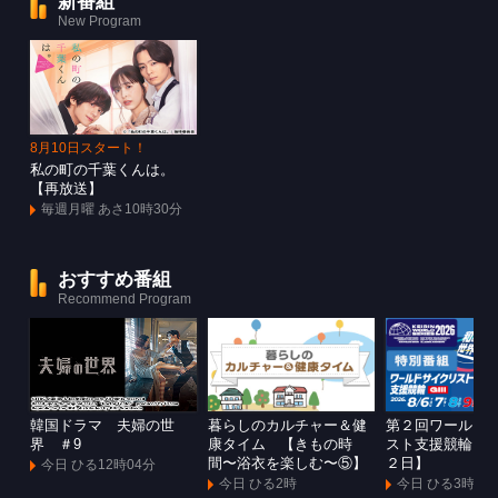
新番組
New Program
8月10日スタート！
私の町の千葉くんは。
【再放送】
毎週月曜 あさ10時30分
おすすめ番組
Recommend Program
韓国ドラマ 夫婦の世
暮らしのカルチャー＆健
第２回ワールド
界 ＃9
康タイム 【きもの時
スト支援競輪Ｇ
間〜浴衣を楽しむ〜⑤】
２日】
今日 ひる12時04分
今日 ひる2時
今日 ひる3時