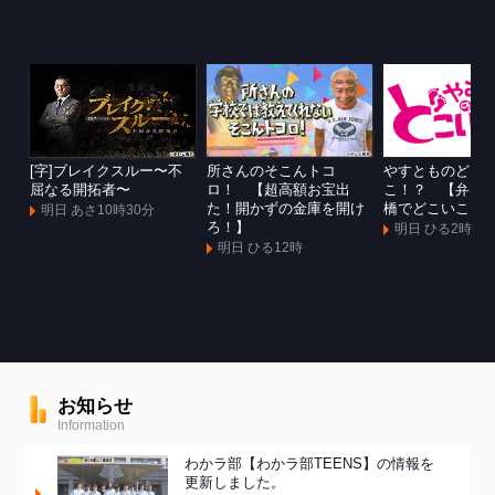
[字]ブレイクスルー〜不
所さんのそこんトコ
やすとものどこ
屈なる開拓者〜
ロ！ 【超高額お宝出
こ！？ 【弁天
た！開かずの金庫を開け
橋でどこいこ！
明日 あさ10時30分
ろ！】
明日 ひる2時
明日 ひる12時
お知らせ
Information
わかラ部【わかラ部TEENS】の情報を
更新しました。