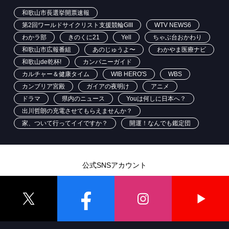
和歌山市長選挙開票速報
第2回ワールドサイクリスト支援競輪GIII
WTV NEWS6
わかラ部
きのくに21
Yell
ちゃぶ台おかわり
和歌山市広報番組
あのじゅうよ〜
わかやま医療ナビ
和歌山de乾杯!
カンパニーガイド
カルチャー＆健康タイム
WIB HERO'S
WBS
カンブリア宮殿
ガイアの夜明け
アニメ
ドラマ
県内のニュース
Youは何しに日本へ？
出川哲朗の充電させてもらえませんか？
家、ついて行ってイイですか？
開運！なんでも鑑定団
公式SNSアカウント