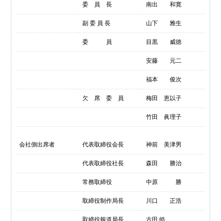
委 員 長
南出 和寛
副 委 員 長
山下 雅生
委 員
目黒 威徳
安藤 元二
福本 俊次
欠 席 委 員
梅田 恵以子
竹田 眞理子
会社側出席者
代表取締役会長
神前 美津男
代表取締役社長
森田 勝治
常務取締役
中原 勝
取締役制作局長
川口 正浩
取締役報道局長
古田 皓