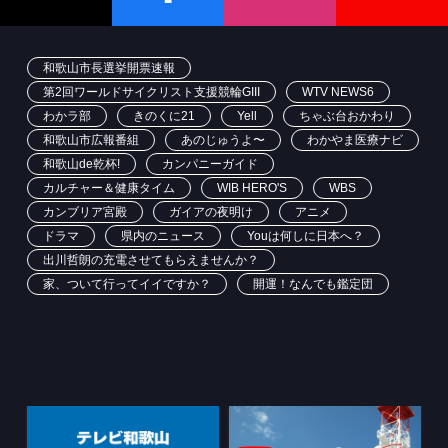
和歌山市長選挙開票速報
第2回ワールドサイクリスト支援競輪GIII
WTV NEWS6
わかラ部
きのくに21
Yell
ちゃぶ台おかわり
和歌山市広報番組
あのじゅうよ〜
わかやま医療ナビ
和歌山de乾杯!
カンパニーガイド
カルチャー＆健康タイム
WIB HERO'S
WBS
カンブリア宮殿
ガイアの夜明け
アニメ
ドラマ
県内のニュース
Youは何しに日本へ？
出川哲朗の充電させてもらえませんか？
家、ついて行ってイイですか？
開運！なんでも鑑定団