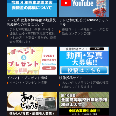
テレビ和歌山令和8年熊本地震災
テレビ和歌山公式Youtubeチャン
害義援金の募集について
ネル
テレビ和歌山は、令和8年7月に
番組コーナーや最新ニュースなど
発生した令和8年熊本地震で被災
動画コンテンツ公開!!
された方々を支援するため、義援
金を募集します。
イベント・プレゼント情報
映像投稿サイト
イベント・プレゼント情報
あなたがカメラマン！皆様の投稿
お待ちしております！