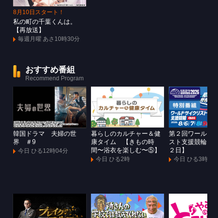
8月10日スタート！
私の町の千葉くんは。
【再放送】
毎週月曜 あさ10時30分
おすすめ番組
Recommend Program
韓国ドラマ 夫婦の世
暮らしのカルチャー＆健
第２回ワールド
界 ＃9
康タイム 【きもの時
スト支援競輪Ｇ
間〜浴衣を楽しむ〜⑤】
２日】
今日 ひる12時04分
今日 ひる2時
今日 ひる3時