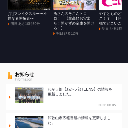
[字]ブレイクスルー〜不
所さんのそこんトコ
やすとものどこ
屈なる開拓者〜
ロ！ 【超高額お宝出
こ！？ 【弁天
た！開かずの金庫を開け
橋でどこいこ！
明日 あさ10時30分
ろ！】
明日 ひる2時
明日 ひる12時
お知らせ
Information
わかラ部【わかラ部TEENS】の情報を
更新しました。
2026.08.05
和歌山市広報番組の情報を更新しまし
た。