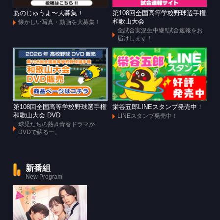
あのじゅうよ〜大募集！
第108回全国高等学校野球選手権
和歌山大会
懐かしい写真・動画を大募集！
全試合実況生中継!!試合速報をお
届けします！
第108回全国高等学校野球選手権
栄谷五郎LINEスタンプ発売中！
和歌山大会 DVD
LINEスタンプ発売中！
球児たちの熱き青春ドラマが
DVDで蘇るー。
新番組
New Program