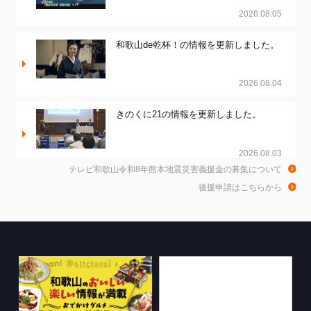
2026.08.05
和歌山de乾杯！の情報を更新しました。
2026.08.04
きのくに21の情報を更新しました。
2026.08.03
テレビ和歌山令和8年熊本地震災害義援金の募集について
ちゃぶ台おかわりの情報を更新しまし
後援申請はこちらから
た。
2026.07.30
WTV NEWS6【WAKAYAMA SDGs】の
情報を更新しました。
2026.07.29