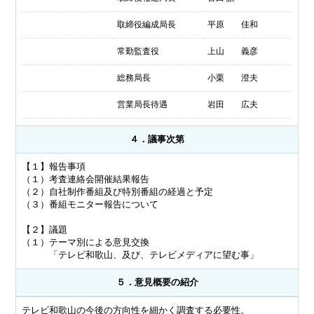
取締役編成局長
平原 佳和
常勤監査役
上山 義彦
総務局長
小栗 澄夫
営業局長待遇
岩田 広夫
４．議事次第
【１】報告事項
（１）考査連絡会開催結果報告
（２）自社制作番組及び特別番組の経過と予定
（３）番組モニター報告について
【２】議題
（１）テーマ別による意見交換
「テレビ和歌山、及び、テレビメディアに望む事」
５．意見概要の紹介
テレビ和歌山の今後の方向性を細かく調査する必要性。