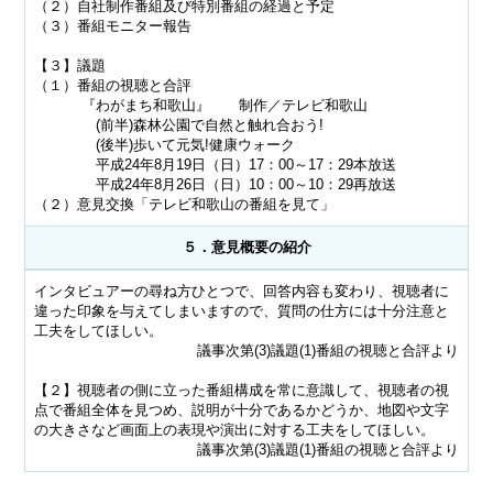
（２）自社制作番組及び特別番組の経過と予定
（３）番組モニター報告
【３】議題
（１）番組の視聴と合評
『わがまち和歌山』 制作／テレビ和歌山
(前半)森林公園で自然と触れ合おう!
(後半)歩いて元気!健康ウォーク
平成24年8月19日（日）17：00～17：29本放送
平成24年8月26日（日）10：00～10：29再放送
（２）意見交換「テレビ和歌山の番組を見て」
５．意見概要の紹介
インタビュアーの尋ね方ひとつで、回答内容も変わり、視聴者に
違った印象を与えてしまいますので、質問の仕方には十分注意と
工夫をしてほしい。
議事次第(3)議題(1)番組の視聴と合評より
【２】視聴者の側に立った番組構成を常に意識して、視聴者の視
点で番組全体を見つめ、説明が十分であるかどうか、地図や文字
の大きさなど画面上の表現や演出に対する工夫をしてほしい。
議事次第(3)議題(1)番組の視聴と合評より