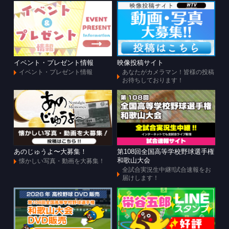
イベント・プレゼント情報
映像投稿サイト
イベント・プレゼント情報
あなたがカメラマン！皆様の投稿
お待ちしております！
あのじゅうよ〜大募集！
第108回全国高等学校野球選手権
和歌山大会
懐かしい写真・動画を大募集！
全試合実況生中継!!試合速報をお
届けします！