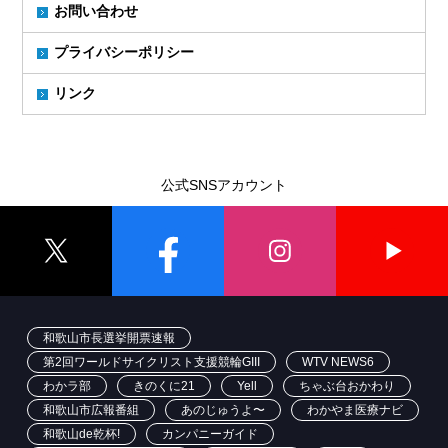
お問い合わせ
プライバシーポリシー
リンク
公式SNSアカウント
和歌山市長選挙開票速報
第2回ワールドサイクリスト支援競輪GIII
WTV NEWS6
わかラ部
きのくに21
Yell
ちゃぶ台おかわり
和歌山市広報番組
あのじゅうよ〜
わかやま医療ナビ
和歌山de乾杯!
カンパニーガイド