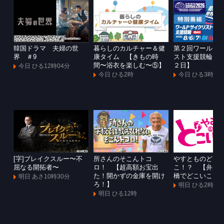
韓国ドラマ 夫婦の世
暮らしのカルチャー＆健
第２回ワールド
界 ＃9
康タイム 【きもの時
スト支援競輪Ｇ
間〜浴衣を楽しむ〜⑤】
２日】
今日 ひる12時04分
今日 ひる2時
今日 ひる3時
[字]ブレイクスルー〜不
所さんのそこんトコ
やすとものどこ
屈なる開拓者〜
ロ！ 【超高額お宝出
こ！？ 【弁天
た！開かずの金庫を開け
橋でどこいこ！
明日 あさ10時30分
ろ！】
明日 ひる2時
明日 ひる12時