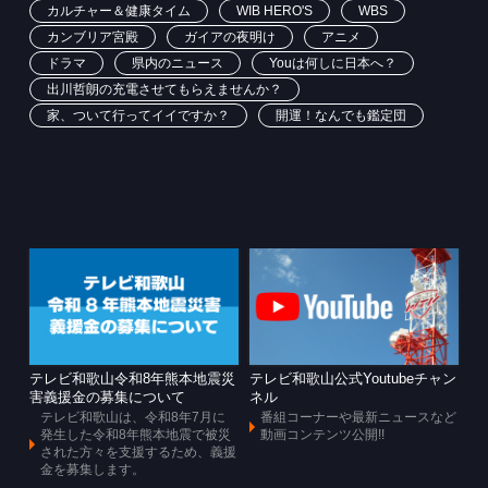
カルチャー＆健康タイム
WIB HERO'S
WBS
カンブリア宮殿
ガイアの夜明け
アニメ
ドラマ
県内のニュース
Youは何しに日本へ？
出川哲朗の充電させてもらえませんか？
家、ついて行ってイイですか？
開運！なんでも鑑定団
テレビ和歌山令和8年熊本地震災
テレビ和歌山公式Youtubeチャン
害義援金の募集について
ネル
テレビ和歌山は、令和8年7月に
番組コーナーや最新ニュースなど
発生した令和8年熊本地震で被災
動画コンテンツ公開!!
された方々を支援するため、義援
金を募集します。