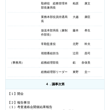
取締役 総務管理本
柏原 康文
部長兼局長
業務本部役員待遇局
大越 康臣
長
放送本部局長（兼制
藤本 孝生
作部長）
常勤監査役
北野 幹夫
視聴番組担当
辻田 昌司
（事務局）
総務経理部長
鉛 奈保美
総務経理部リーダー
東野 圭一
４．議事次第
【１】開会
【２】報告事項
（１）考査連絡会開催結果報告