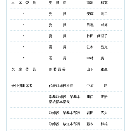
出 席 委 員
委 員 長
南出 和寛
〃
委 員
安藤 元二
〃
委 員
目黒 威徳
〃
委 員
竹田 眞理子
〃
委 員
笹本 昌克
〃
委 員
中林 憲一
欠 席 委 員
副 委 員 長
山下 雅生
会社側出席者
代表取締役社長
中原 勝
常務取締役 業務本
川口 正浩
部統括本部長
取締役 業務本部長
岩田 広夫
取締役 放送本部長
藤木 和雄