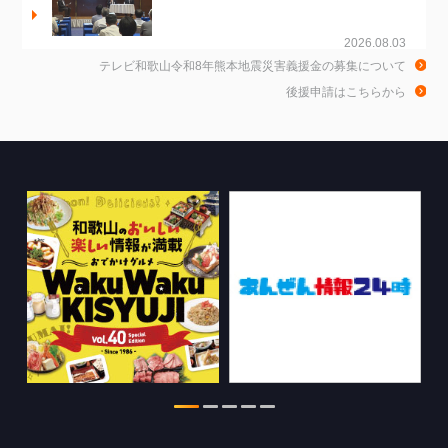
2026.08.03
テレビ和歌山令和8年熊本地震災害義援金の募集について
ちゃぶ台おかわりの情報を更新しまし
後援申請はこちらから
た。
2026.07.30
WTV NEWS6【WAKAYAMA SDGs】の
情報を更新しました。
2026.07.29
特別番組【8月】の情報を更新しました。
2026.07.28
わかやま医療ナビの情報を更新しまし
た。
2026.07.24