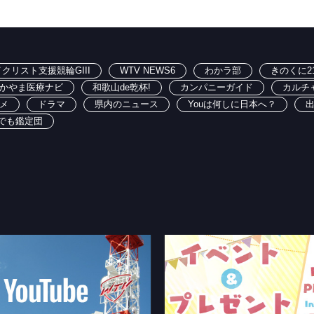
クリスト支援競輪GIII
WTV NEWS6
わかラ部
きのくに2
かやま医療ナビ
和歌山de乾杯!
カンパニーガイド
カルチ
メ
ドラマ
県内のニュース
Youは何しに日本へ？
でも鑑定団