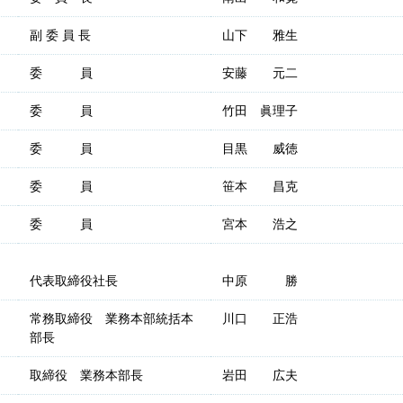
副 委 員 長
山下 雅生
委 員
安藤 元二
委 員
竹田 眞理子
委 員
目黒 威徳
委 員
笹本 昌克
委 員
宮本 浩之
代表取締役社長
中原 勝
常務取締役 業務本部統括本
川口 正浩
部長
取締役 業務本部長
岩田 広夫