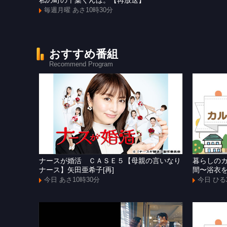
私の町の千葉くんは。【再放送】
毎週月曜 あさ10時30分
おすすめ番組
Recommend Program
ナースが婚活 ＣＡＳＥ５【母親の言いなり
暮らしの
ナース】矢田亜希子[再]
間〜浴衣
今日 あさ10時30分
今日 ひる