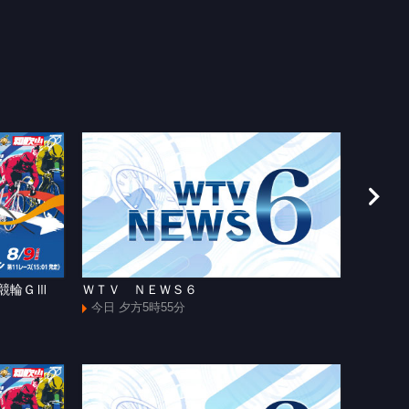
援競輪ＧⅢ
ＷＴＶ ＮＥＷＳ６
和歌山
今日 夕方5時55分
今日 よ