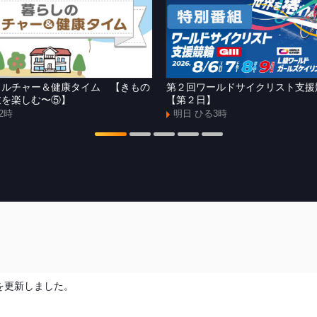
カルチャー＆健康タイム 【きもの
第２回ワールドサイクリスト支
衣を楽しむ〜⑤】
【第２日】
2時
明日 ひる3時
を更新しました。