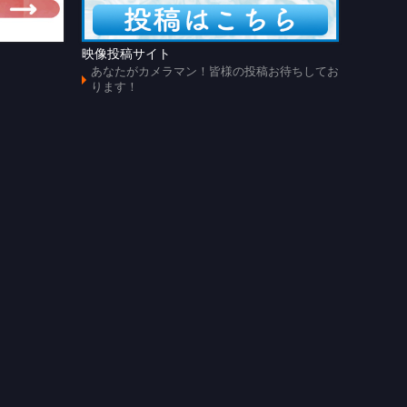
映像投稿サイト
あのじ
あなたがカメラマン！皆様の投稿お待ちしてお
懐かし
ります！