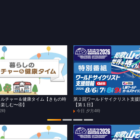
カルチャー＆健康タイム【きもの時
第２回ワールドサイクリスト支
を楽しむ〜④】
【第１日】
2時
今日 夕方4時