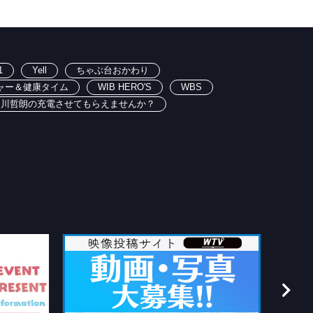
1
Yell
ちゃぶ台おかわり
ャー＆健康タイム
WIB HERO'S
WBS
出川哲朗の充電させてもらえませんか？