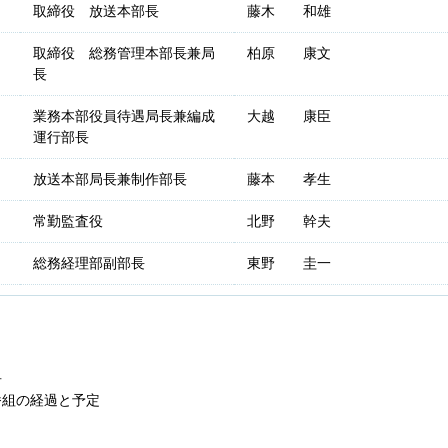
取締役 放送本部長
藤木 和雄
取締役 総務管理本部長兼局
柏原 康文
長
業務本部役員待遇局長兼編成
大越 康臣
運行部長
放送本部局長兼制作部長
藤本 孝生
常勤監査役
北野 幹夫
総務経理部副部長
東野 圭一
告
番組の経過と予定