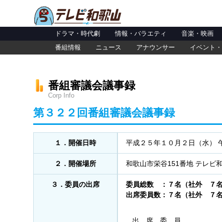
ドラマ・時代劇
情報・バラエティ
音楽・映画
番組情報
ニュース
アナウンサー
イベント・
番組審議会議事録
Corp Info
第３２２回番組審議会議事録
１．開催日時
平成２５年１０月２日（水） 
２．開催場所
和歌山市栄谷151番地 テレビ
３．委員の出席
委員総数 ：７名（社外 ７
出席委員数：７名（社外 ７
出 席 委 員