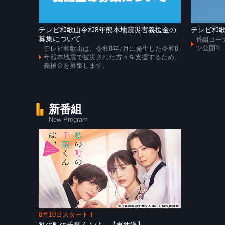
テレビ和歌山令和8年熊本地震災害義援金の
テレビ和歌
募集について
番組コー
ツ公開!!
テレビ和歌山は、令和8年7月に発生した令和8
年熊本地震で被災された方々を支援するため、
義援金を募集します。
新番組
New Program
8月10日スタート！