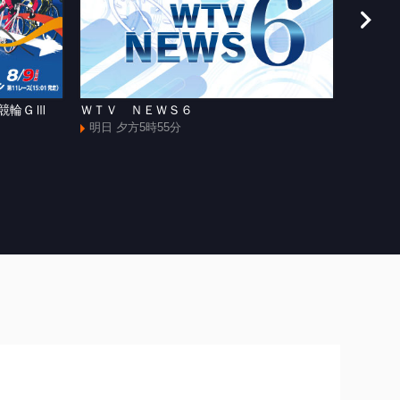
援競輪ＧⅢ
ＷＴＶ ＮＥＷＳ６
[手]和
ャズマ
明日 夕方5時55分
明日 よ