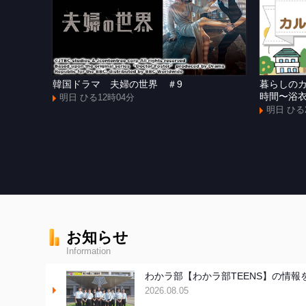
韓国ドラマ 夫婦の世界 ＃9
暮らしの
時間〜浴
明日 ひる12時04分
明日 ひる
お知らせ
Information
わかラ部【わかラ部TEENS】の情報
2026.08.05