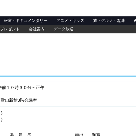
報道・ドキュメンタリー
アニメ・キッズ
旅・グルメ・趣味
プレゼント
会社案内
データ放送
午前１０時３０分～正午
和歌山新館3階会議室
名）
名）
委 員 長
南出 和寛