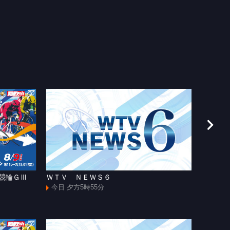
援競輪ＧⅢ
ＷＴＶ ＮＥＷＳ６
和歌山
今日 夕方5時55分
今日 よ