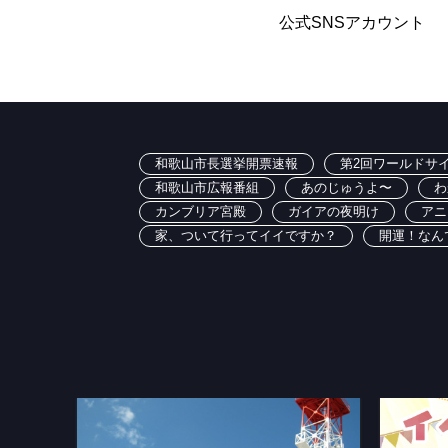
公式SNSアカウント
和歌山市長選挙開票速報
第2回ワールドサイ
和歌山市広報番組
あのじゅうよ〜
わ
カンブリア宮殿
ガイアの夜明け
アニ
家、ついて行ってイイですか？
開運！なん