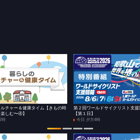
カルチャー＆健康タイム【きもの時
第２回ワールドサイクリスト支
を楽しむ〜④】
【第１日】
2時
今日 夕方4時