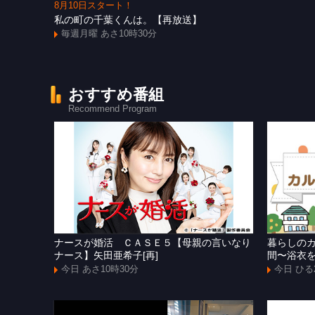
8月10日スタート！
私の町の千葉くんは。【再放送】
毎週月曜 あさ10時30分
おすすめ番組
Recommend Program
ナースが婚活 ＣＡＳＥ５【母親の言いなり
暮らしの
ナース】矢田亜希子[再]
間〜浴衣
今日 あさ10時30分
今日 ひる