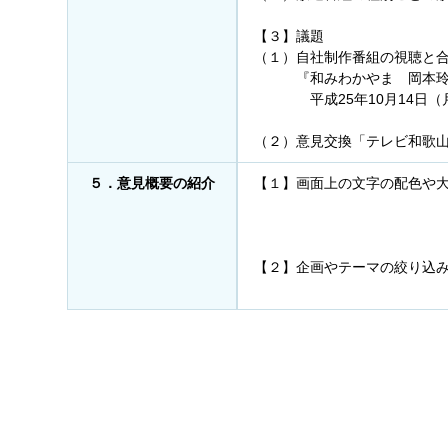
【３】議題
（１）自社制作番組の視聴と
『和みわかやま 岡本玲の
平成25年10月14日（月・祝
制作／テ
（２）意見交換「テレビ和歌
５．意見概要の紹介
【１】画面上の文字の配色や
【２】企画やテーマの絞り込