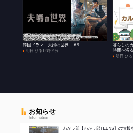
韓国ドラマ 夫婦の世界 ＃9
暮らしの
時間〜浴
明日 ひる12時04分
明日 ひる
お知らせ
Information
わかラ部【わかラ部TEENS】の情報