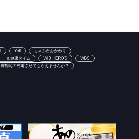
1
Yell
ちゃぶ台おかわり
ャー＆健康タイム
WIB HERO'S
WBS
出川哲朗の充電させてもらえませんか？