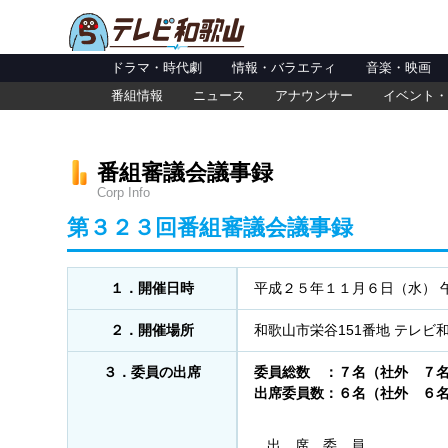
ドラマ・時代劇
情報・バラエティ
音楽・映画
番組情報
ニュース
アナウンサー
イベント・
番組審議会議事録
Corp Info
第３２３回番組審議会議事録
１．開催日時
平成２５年１１月６日（水） 
２．開催場所
和歌山市栄谷151番地 テレビ
３．委員の出席
委員総数 ：７名（社外 ７
出席委員数：６名（社外 ６
出 席 委 員