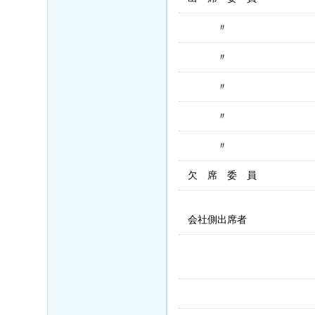
〃
〃
〃
〃
〃
欠 席 委 員
会社側出席者