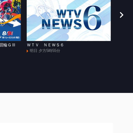
援競輪ＧⅢ
ＷＴＶ ＮＥＷＳ６
[手]和
ャズマ
明日 夕方5時55分
明日 よ