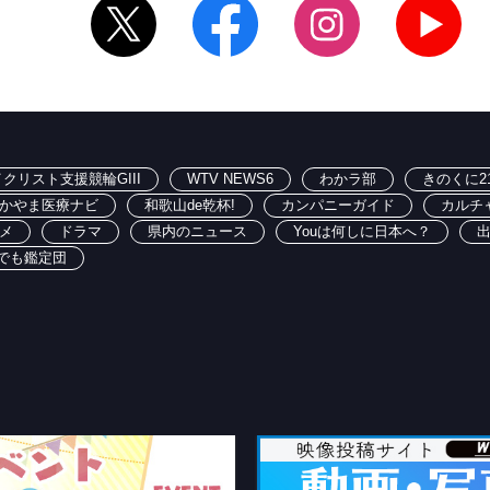
クリスト支援競輪GIII
WTV NEWS6
わかラ部
きのくに2
かやま医療ナビ
和歌山de乾杯!
カンパニーガイド
カルチ
メ
ドラマ
県内のニュース
Youは何しに日本へ？
でも鑑定団