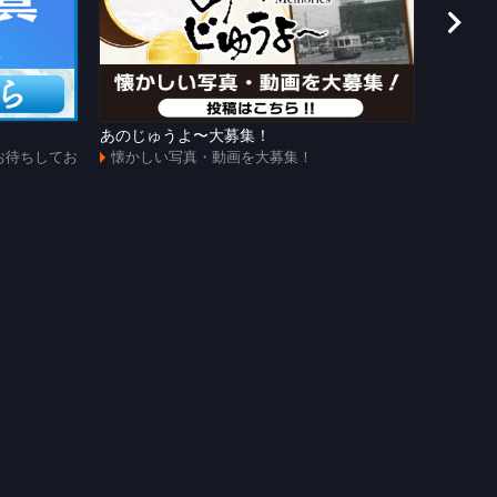
あのじゅうよ〜大募集！
第108
お待ちしてお
懐かしい写真・動画を大募集！
全試合