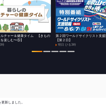
カルチャー＆健康タイム 【きもの
第２回ワールドサイクリスト支
衣を楽しむ〜⑤】
【第２日】
2時
明日 ひる3時
を更新しました。