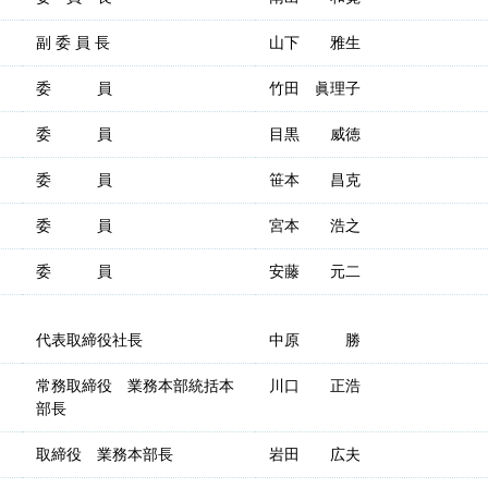
副 委 員 長
山下 雅生
委 員
竹田 眞理子
委 員
目黒 威徳
委 員
笹本 昌克
委 員
宮本 浩之
委 員
安藤 元二
代表取締役社長
中原 勝
常務取締役 業務本部統括本
川口 正浩
部長
取締役 業務本部長
岩田 広夫