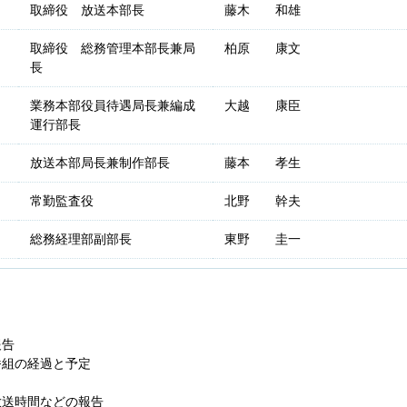
取締役 放送本部長
藤木 和雄
取締役 総務管理本部長兼局
柏原 康文
長
業務本部役員待遇局長兼編成
大越 康臣
運行部長
放送本部局長兼制作部長
藤本 孝生
常勤監査役
北野 幹夫
総務経理部副部長
東野 圭一
報告
番組の経過と予定
放送時間などの報告