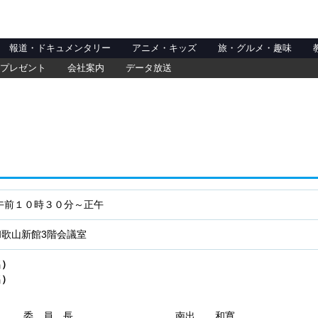
報道・ドキュメンタリー
アニメ・キッズ
旅・グルメ・趣味
プレゼント
会社案内
データ放送
午前１０時３０分～正午
和歌山新館3階会議室
名）
名）
委 員 長
南出 和寛