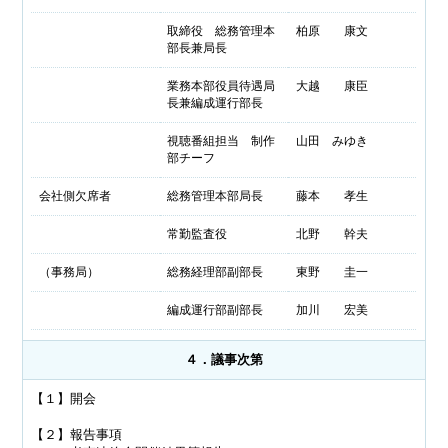
取締役 総務管理本
柏原 康文
部長兼局長
業務本部役員待遇局
大越 康臣
長兼編成運行部長
視聴番組担当 制作
山田 みゆき
部チーフ
会社側欠席者
総務管理本部局長
藤本 孝生
常勤監査役
北野 幹夫
（事務局）
総務経理部副部長
東野 圭一
編成運行部副部長
加川 宏美
４．議事次第
【１】開会
【２】報告事項