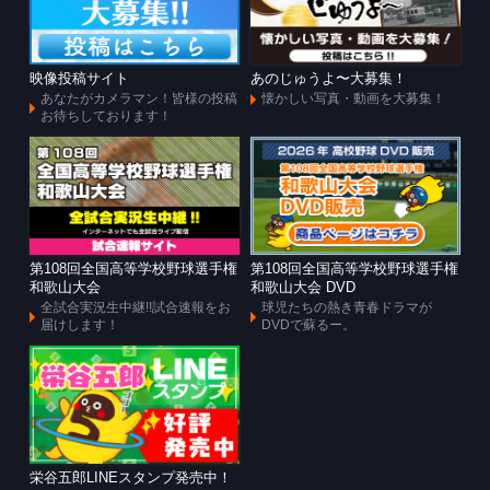
映像投稿サイト
あのじゅうよ〜大募集！
あなたがカメラマン！皆様の投稿
懐かしい写真・動画を大募集！
お待ちしております！
第108回全国高等学校野球選手権
第108回全国高等学校野球選手権
和歌山大会
和歌山大会 DVD
全試合実況生中継!!試合速報をお
球児たちの熱き青春ドラマが
届けします！
DVDで蘇るー。
栄谷五郎LINEスタンプ発売中！