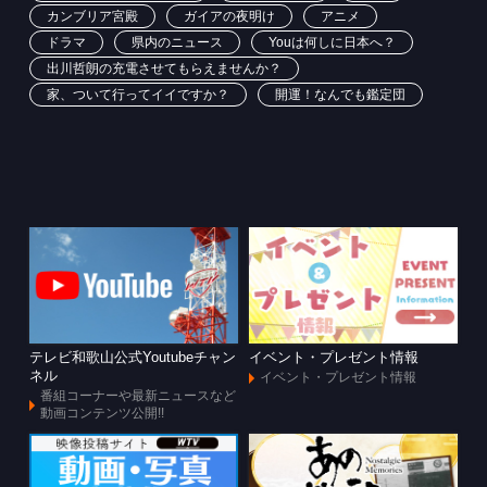
カンブリア宮殿
ガイアの夜明け
アニメ
ドラマ
県内のニュース
Youは何しに日本へ？
出川哲朗の充電させてもらえませんか？
家、ついて行ってイイですか？
開運！なんでも鑑定団
テレビ和歌山公式Youtubeチャン
イベント・プレゼント情報
ネル
イベント・プレゼント情報
番組コーナーや最新ニュースなど
動画コンテンツ公開!!