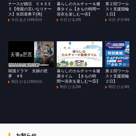
ナースが婚活 ＣＡＳＥ
暮らしのカルチャー＆健
第２回ワールド
５【母親の言いなりナー
康タイム【きもの時間〜
スト支援競輪Ｇ
ス】矢田亜希子[再]
浴衣を楽しむ〜④】
１日】
今日 あさ10時30分
今日 ひる2時
今日 夕方4時
韓国ドラマ 夫婦の世
暮らしのカルチャー＆健
第２回ワールド
界 ＃9
康タイム 【きもの時
スト支援競輪Ｇ
間〜浴衣を楽しむ〜⑤】
２日】
明日 ひる12時04分
明日 ひる2時
明日 ひる3時
お知らせ