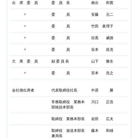
出 席 委 員
委 員 長
南出 和寛
〃
委 員
安藤 元二
〃
委 員
竹田 眞理子
〃
委 員
目黒 威徳
〃
委 員
笹本 昌克
欠 席 委 員
副 委 員 長
山下 雅生
〃
委 員
宮本 浩之
会社側出席者
代表取締役社長
中原 勝
常務取締役 業務本
川口 正浩
部統括本部長
取締役 業務本部長
岩田 広夫
取締役 放送本部長
藤木 和雄
兼局長