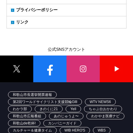
プライバシーポリシー
リンク
公式SNSアカウント
和歌山市長選挙開票速報
第2回ワールドサイクリスト支援競輪GIII
WTV NEWS6
わかラ部
きのくに21
Yell
ちゃぶ台おかわり
和歌山市広報番組
あのじゅうよ〜
わかやま医療ナビ
和歌山de乾杯!
カンパニーガイド
カルチャー＆健康タイム
WIB HERO'S
WBS