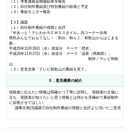
（１）考査連絡会開催結果等報告
（２）自社制作番組及び特別番組の経過と予定
（３）番組モニター報告
【３】議題
（１）自社制作番組の視聴と合評
『＠あっと！テレわかＮＥＷＳスタイル』内コーナー企画
県民みんなでおもてなし～「和み、和らぐ。和歌山からはじまる
旅」
平成25年10月30日（水）放送分 テーマ「歴史」
平成25年11月27日（水）放送分 テーマ「温泉（県南部）」
制作／テレビ和歌
山
（２）意見交換「テレビ和歌山の番組を見て」
５．意見概要の紹介
視聴者に伝えたい情報は明確かつ丁寧に説明し、視聴者の立場に
立ち、視聴者が知りたいと思う情報とは何かを見極めて番組制作
に反映させてほしい。
議事次第(3)議題①自社制作番組の視聴と合評より頂いたご意見