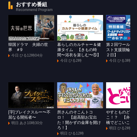
おすすめ番組
Recommend Program
韓国ドラマ 夫婦の世
暮らしのカルチャー＆健
第２回ワールド
界 ＃9
康タイム 【きもの時
スト支援競輪Ｇ
間〜浴衣を楽しむ〜⑤】
２日】
今日 ひる12時04分
今日 ひる2時
今日 ひる3時
[字]ブレイクスルー〜不
所さんのそこんトコ
やすとものどこ
屈なる開拓者〜
ロ！ 【超高額お宝出
こ！？ 【弁天
た！開かずの金庫を開け
橋でどこいこ！
明日 あさ10時30分
ろ！】
明日 ひる2時
明日 ひる12時