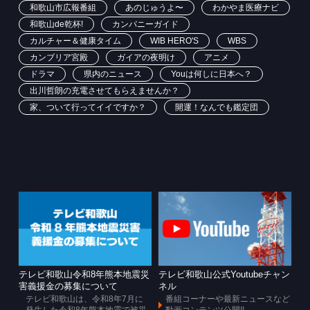
和歌山市広報番組
あのじゅうよ〜
わかやま医療ナビ
和歌山de乾杯!
カンパニーガイド
カルチャー＆健康タイム
WIB HERO'S
WBS
カンブリア宮殿
ガイアの夜明け
アニメ
ドラマ
県内のニュース
Youは何しに日本へ？
出川哲朗の充電させてもらえませんか？
家、ついて行ってイイですか？
開運！なんでも鑑定団
テレビ和歌山令和8年熊本地震災
テレビ和歌山公式Youtubeチャン
害義援金の募集について
ネル
テレビ和歌山は、令和8年7月に
番組コーナーや最新ニュースなど