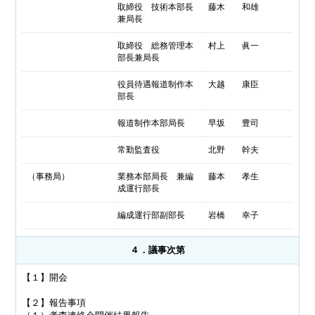
取締役 技術本部長
藤木 和雄
兼局長
取締役 総務管理本
村上 眞一
部長兼局長
役員待遇報道制作本
大越 康臣
部長
報道制作本部局長
早坂 豊司
常勤監査役
北野 幹夫
（事務局）
業務本部局長 兼編
藤本 孝生
成運行部長
編成運行部副部長
岩橋 幸子
４．議事次第
【１】開会
【２】報告事項