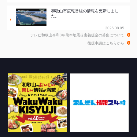
和歌山市広報番組の情報を更新しまし
た。
2026.08.05
テレビ和歌山令和8年熊本地震災害義援金の募集について
和歌山de乾杯！の情報を更新しました。
後援申請はこちらから
2026.08.04
きのくに21の情報を更新しました。
2026.08.03
ちゃぶ台おかわりの情報を更新しまし
た。
2026.07.30
WTV NEWS6【WAKAYAMA SDGs】の