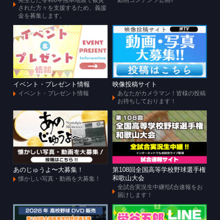
発生した令和8年熊本地震で被災
動画コンテンツ公開!!
された方々を支援するため、義援
金を募集します。
イベント・プレゼント情報
映像投稿サイト
イベント・プレゼント情報
あなたがカメラマン！皆様の投稿
お待ちしております！
あのじゅうよ〜大募集！
第108回全国高等学校野球選手権
和歌山大会
懐かしい写真・動画を大募集！
全試合実況生中継!!試合速報をお
届けします！