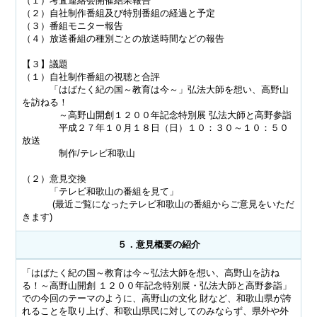
（１）考査連絡会開催結果報告
（２）自社制作番組及び特別番組の経過と予定
（３）番組モニター報告
（４）放送番組の種別ごとの放送時間などの報告
【３】議題
（１）自社制作番組の視聴と合評
「はばたく紀の国～教育は今～」弘法大師を想い、高野山
を訪ねる！
～高野山開創１２００年記念特別展 弘法大師と高野参詣
平成２７年１０月１８日（日）１０：３０～１０：５０
放送
制作/テレビ和歌山
（２）意見交換
「テレビ和歌山の番組を見て」
(最近ご覧になったテレビ和歌山の番組からご意見をいただ
きます)
５．意見概要の紹介
「はばたく紀の国～教育は今～弘法大師を想い、高野山を訪ね
る！～高野山開創 １２００年記念特別展・弘法大師と高野参詣」
での今回のテーマのように、高野山の文化 財など、和歌山県が誇
れることを取り上げ、和歌山県民に対してのみならず、県外や外