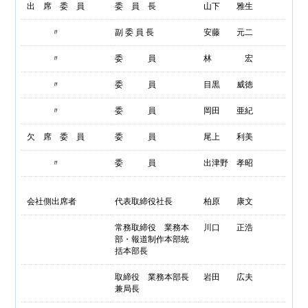
出 席 委 員
委 員 長
山下 雅生
〃
副 委 員 長
安藤 元二
〃
委 員
林 宏
〃
委 員
目黒 威徳
〃
委 員
岡田 亜紀
欠 席 委 員
委 員
尾上 利美
〃
委 員
出津野 孝昭
会社側出席者
代表取締役社長
柏原 康文
常務取締役 業務本
川口 正浩
部・報道制作本部統
括本部長
取締役 業務本部長
岩田 広夫
兼局長