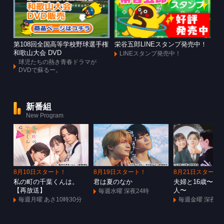
第108回全国高等学校野球選手権
栄谷五郎LINEスタンプ発売中！
和歌山大会 DVD
LINEスタンプ発売中！
球児たちの熱き青春ドラマが
DVDで蘇るー。
新番組
New Program
8月10日スタート！
8月19日スタート！
8月21日スタート
私の町の千葉くんは。
君は夏のなか
夫婦と16歳〜狂
【再放送】
人〜
毎週水曜 深夜24時
毎週月曜 あさ10時30分
毎週金曜 深夜1