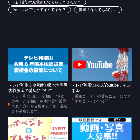
出川哲朗の充電させてもらえませんか？
家、ついて行ってイイですか？
開運！なんでも鑑定団
テレビ和歌山令和8年熊本地震災
テレビ和歌山公式Youtubeチャン
害義援金の募集について
ネル
テレビ和歌山は、令和8年7月に
番組コーナーや最新ニュースなど
発生した令和8年熊本地震で被災
動画コンテンツ公開!!
された方々を支援するため、義援
金を募集します。