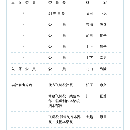
出 席 委 員
委 員 長
林 宏
〃
副 委 員 長
岡田 亜紀
〃
委 員
高瀬 彰彦
〃
委 員
前田 朋子
〃
委 員
山上 範子
〃
委 員
山下 幸男
欠 席 委 員
委 員
北山 秀隆
会社側出席者
代表取締役社長
柏原 康文
常務取締役 業務本
川口 正浩
部・報道制作本部統
括本部長
取締役 報道制作本部
大越 康臣
長・技術本部長