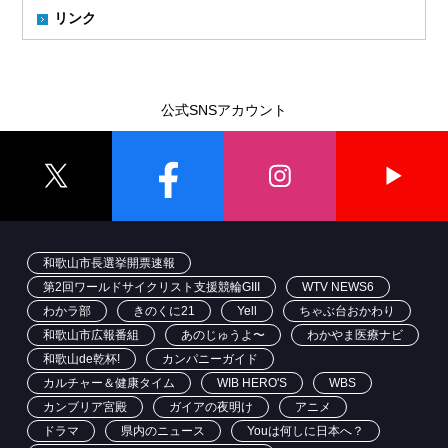
リンク
公式SNSアカウント
和歌山市長選挙開票速報
第2回ワールドサイクリスト支援競輪GIII
WTV NEWS6
わかラ部
きのくに21
Yell
ちゃぶ台おかわり
和歌山市広報番組
あのじゅうよ〜
わかやま医療ナビ
和歌山de乾杯!
カンパニーガイド
カルチャー＆健康タイム
WIB HERO'S
WBS
カンブリア宮殿
ガイアの夜明け
アニメ
ドラマ
県内のニュース
Youは何しに日本へ？