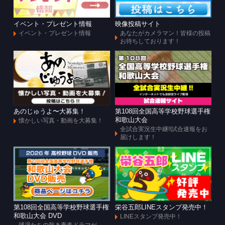
イベント・プレゼント情報
映像投稿サイト
イベント・プレゼント情報
あなたがカメラマン！皆様の投稿
お待ちしております！
あのじゅうよ〜大募集！
第108回全国高等学校野球選手権
和歌山大会
懐かしい写真・動画を大募集！
全試合実況生中継!!試合速報をお
届けします！
第108回全国高等学校野球選手権
栄谷五郎LINEスタンプ発売中！
和歌山大会 DVD
LINEスタンプ発売中！
球児たちの熱き青春ドラマが