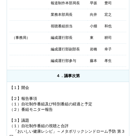
報道制作本部局長
早坂 豊司
業務本部局長
向井 宏之
視聴番組担当
小畑 和也
（事務局）
編成運行部長
東 耕司
編成運行部副部長
岩橋 幸子
編成運行部参与
藤本 孝生
４．議事次第
【１】開会
【２】報告事項
（１）自社制作番組及び特別番組の経過と予定
（２）番組モニター報告
【３】議題
（１）自社制作番組の視聴と合評
「おいしい健康レシピ」～メタボリックシンドローム予防 第３