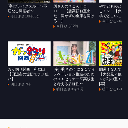
[字]ブレイクスルー〜不
所さんのそこんトコ
やすとものどこ
屈なる開拓者〜
ロ！ 【超高額お宝出
こ！？ 【弁天
た！開かずの金庫を開け
橋でどこいこ！
今日 あさ10時30分
ろ！】
今日 ひる2時
今日 ひる12時
ガッ釣り関西 和歌山
[字][手]きのくに２１▽イ
開運！なんでも
【田辺市の堤防でチヌ狙
ノベーション推進のため
【大発見＜使用
い】
のＤＸセミナー▽高校生
＞が幻の宝！超
と考える多様性〜
[再]
明日 あさ7時
明日 あさ9時30分
明日 ひる12時