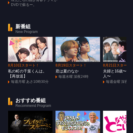
DVDで蘇るー。
新番組
New Program
8月10日スタート！
8月19日スタート！
8月21日スタート
私の町の千葉くんは。
君は夏のなか
夫婦と16歳〜狂
【再放送】
人〜
毎週水曜 深夜24時
毎週月曜 あさ10時30分
毎週金曜 深夜1
おすすめ番組
Recommend Program