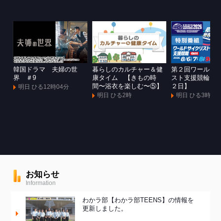
韓国ドラマ 夫婦の世
暮らしのカルチャー＆健
第２回ワールド
界 ＃9
康タイム 【きもの時
スト支援競輪Ｇ
間〜浴衣を楽しむ〜⑤】
２日】
明日 ひる12時04分
明日 ひる2時
明日 ひる3時
お知らせ
Information
わかラ部【わかラ部TEENS】の情報を
更新しました。