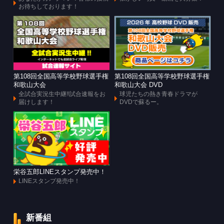
お待ちしております！
第108回全国高等学校野球選手権
第108回全国高等学校野球選手権
和歌山大会
和歌山大会 DVD
全試合実況生中継!!試合速報をお
球児たちの熱き青春ドラマが
届けします！
DVDで蘇るー。
栄谷五郎LINEスタンプ発売中！
LINEスタンプ発売中！
新番組