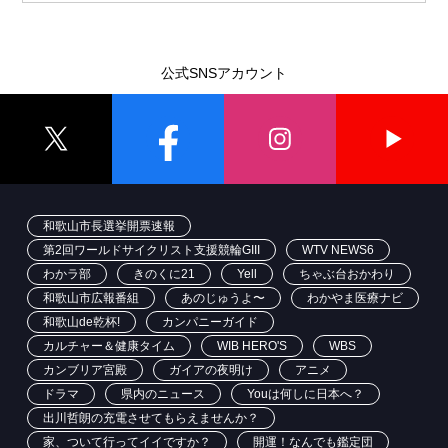
公式SNSアカウント
和歌山市長選挙開票速報
第2回ワールドサイクリスト支援競輪GIII
WTV NEWS6
わかラ部
きのくに21
Yell
ちゃぶ台おかわり
和歌山市広報番組
あのじゅうよ〜
わかやま医療ナビ
和歌山de乾杯!
カンパニーガイド
カルチャー＆健康タイム
WIB HERO'S
WBS
カンブリア宮殿
ガイアの夜明け
アニメ
ドラマ
県内のニュース
Youは何しに日本へ？
出川哲朗の充電させてもらえませんか？
家、ついて行ってイイですか？
開運！なんでも鑑定団