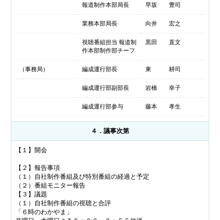
報道制作本部局長
早坂 豊司
業務本部局長
向井 宏之
視聴番組担当 報道制
黒田 直文
作本部制作部チーフ
（事務局）
編成運行部長
東 耕司
編成運行部副部長
岩橋 幸子
編成運行部参与
藤本 孝生
４．議事次第
【１】開会
【２】報告事項
（１）自社制作番組及び特別番組の経過と予定
（２）番組モニター報告
【３】議題
（１）自社制作番組の視聴と合評
「６時のわかやま」