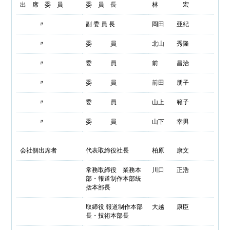
出 席 委 員
委 員 長
林 宏
〃
副 委 員 長
岡田 亜紀
〃
委 員
北山 秀隆
〃
委 員
前 昌治
〃
委 員
前田 朋子
〃
委 員
山上 範子
〃
委 員
山下 幸男
会社側出席者
代表取締役社長
柏原 康文
常務取締役 業務本
川口 正浩
部・報道制作本部統
括本部長
取締役 報道制作本部
大越 康臣
長・技術本部長