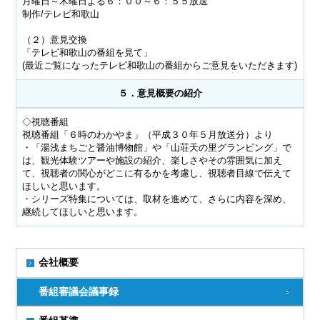
月曜日～木曜日よる６：００～６：５５放送
制作/テレビ和歌山
（２）意見交換
「テレビ和歌山の番組を見て」
(最近ご覧になったテレビ和歌山の番組からご意見をいただきます)
５．意見概要の紹介
◇視聴番組
視聴番組「６時のわかやま」（平成３０年５月放送分）より
・「湯浅まちごと醤油博物館」や「山荘天の里グランピング」で
は、観光体験ツアーや施設の紹介、楽しさやその雰囲気に加え
て、視聴者の関心がどこに有るかを考慮し、視聴者目線で伝えて
ほしいと思います。
・シリーズ特集については、取材を進めて、さらに内容を深め、
継続してほしいと思います。
会社概要
番組審議会議事録