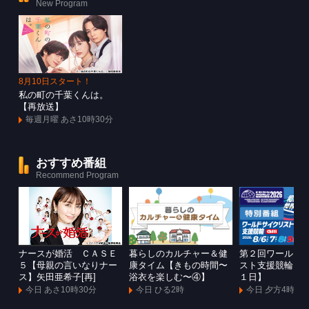
New Program
8月10日スタート！
私の町の千葉くんは。
【再放送】
毎週月曜 あさ10時30分
おすすめ番組
Recommend Program
ナースが婚活 ＣＡＳＥ
暮らしのカルチャー＆健
第２回ワールド
５【母親の言いなりナー
康タイム【きもの時間〜
スト支援競輪Ｇ
ス】矢田亜希子[再]
浴衣を楽しむ〜④】
１日】
今日 あさ10時30分
今日 ひる2時
今日 夕方4時