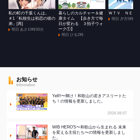
私の町の千葉くんは。
暮らしのカルチャー＆健
ＷＴＶ ＮＥＷ
＃1「転校生は初恋の彼の
康タイム 【歩き方で毎
明日 夕方5時55
弟」[再]
日が変わる ３拍子ウォ
ーク①】
明日 あさ10時30分
明日 ひる2時
お知らせ
Information
Yell!!〜輝け！和歌山の若きアスリートた
ち！の情報を更新しました。
2026.08.07
WIB HERO'S〜和歌山から生まれる 未来
を変える主役たち〜の情報を更新しまし
た。