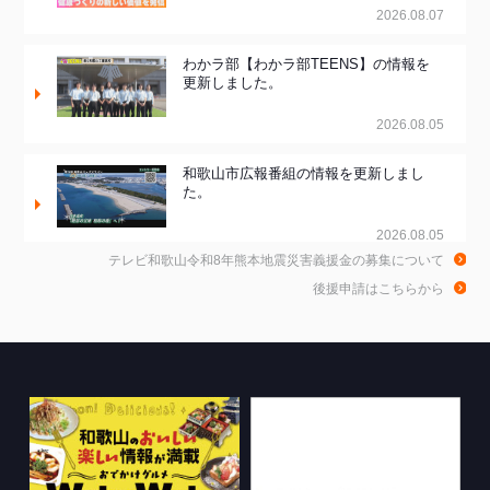
2026.08.07
わかラ部【わかラ部TEENS】の情報を
更新しました。
2026.08.05
和歌山市広報番組の情報を更新しまし
た。
2026.08.05
テレビ和歌山令和8年熊本地震災害義援金の募集について
和歌山de乾杯！の情報を更新しました。
後援申請はこちらから
2026.08.04
WTV NEWS6【WAKAYAMA SDGs】の
情報を更新しました。
2026.07.29