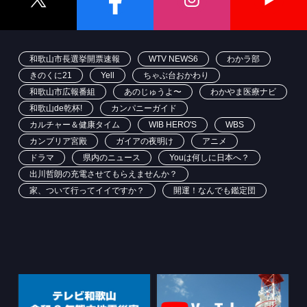
和歌山市長選挙開票速報
WTV NEWS6
わかラ部
きのくに21
Yell
ちゃぶ台おかわり
和歌山市広報番組
あのじゅうよ〜
わかやま医療ナビ
和歌山de乾杯!
カンパニーガイド
カルチャー＆健康タイム
WIB HERO'S
WBS
カンブリア宮殿
ガイアの夜明け
アニメ
ドラマ
県内のニュース
Youは何しに日本へ？
出川哲朗の充電させてもらえませんか？
家、ついて行ってイイですか？
開運！なんでも鑑定団