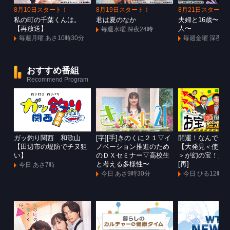
8月10日スタート！
8月19日スタート！
8月21日スタート
私の町の千葉くんは。
君は夏のなか
夫婦と16歳〜狂
【再放送】
人〜
毎週水曜 深夜24時
毎週月曜 あさ10時30分
毎週金曜 深夜1
おすすめ番組
Recommend Program
ガッ釣り関西 和歌山
[字][手]きのくに２１▽イ
開運！なんでも
【田辺市の堤防でチヌ狙
ノベーション推進のため
【大発見＜使用
い】
のＤＸセミナー▽高校生
＞が幻の宝！超
と考える多様性〜
[再]
今日 あさ7時
今日 あさ9時30分
今日 ひる12時