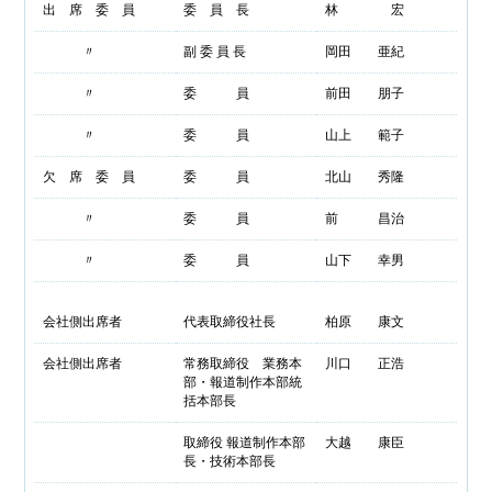
出 席 委 員
委 員 長
林 宏
〃
副 委 員 長
岡田 亜紀
〃
委 員
前田 朋子
〃
委 員
山上 範子
欠 席 委 員
委 員
北山 秀隆
〃
委 員
前 昌治
〃
委 員
山下 幸男
会社側出席者
代表取締役社長
柏原 康文
会社側出席者
常務取締役 業務本
川口 正浩
部・報道制作本部統
括本部長
取締役 報道制作本部
大越 康臣
長・技術本部長