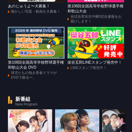
あのじゅうよ〜大募集！
第108回全国高等学校野球選手権
和歌山大会
懐かしい写真・動画を大募集！
全試合実況生中継!!試合速報をお
届けします！
第108回全国高等学校野球選手権
栄谷五郎LINEスタンプ発売中！
和歌山大会 DVD
LINEスタンプ発売中！
球児たちの熱き青春ドラマが
DVDで蘇るー。
新番組
New Program