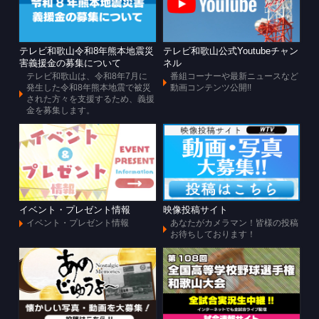
テレビ和歌山令和8年熊本地震災
テレビ和歌山公式Youtubeチャン
害義援金の募集について
ネル
テレビ和歌山は、令和8年7月に
番組コーナーや最新ニュースなど
発生した令和8年熊本地震で被災
動画コンテンツ公開!!
された方々を支援するため、義援
金を募集します。
イベント・プレゼント情報
映像投稿サイト
イベント・プレゼント情報
あなたがカメラマン！皆様の投稿
お待ちしております！