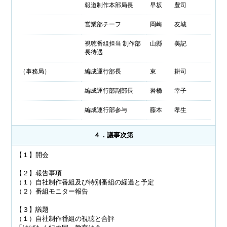
報道制作本部局長
早坂 豊司
営業部チーフ
岡崎 友城
視聴番組担当 制作部
山縣 美記
長待遇
（事務局）
編成運行部長
東 耕司
編成運行部副部長
岩橋 幸子
編成運行部参与
藤本 孝生
４．議事次第
【１】開会
【２】報告事項
（１）自社制作番組及び特別番組の経過と予定
（２）番組モニター報告
【３】議題
（１）自社制作番組の視聴と合評