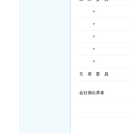
〃
〃
〃
〃
〃
欠 席 委 員
会社側出席者