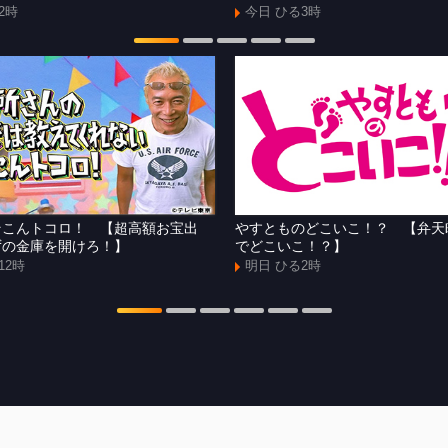
2時
今日 ひる3時
そこんトコロ！ 【超高額お宝出
やすとものどこいこ！？ 【弁天
ずの金庫を開けろ！】
でどこいこ！？】
12時
明日 ひる2時