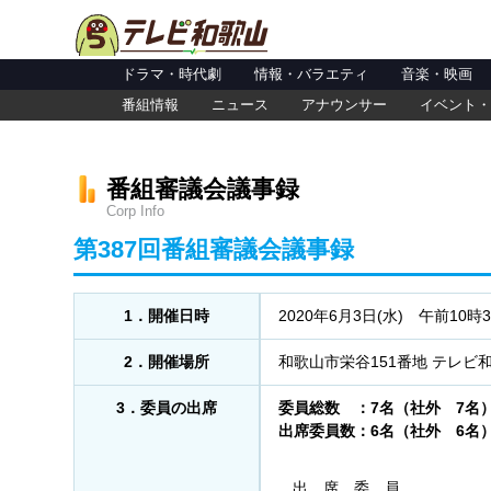
ドラマ・時代劇
情報・バラエティ
音楽・映画
番組情報
ニュース
アナウンサー
イベント・
番組審議会議事録
Corp Info
第387回番組審議会議事録
1．開催日時
2020年6月3日(水) 午前10時
2．開催場所
和歌山市栄谷151番地 テレビ
3．委員の出席
委員総数 ：7名（社外 7名
出席委員数：6名（社外 6名
出 席 委 員