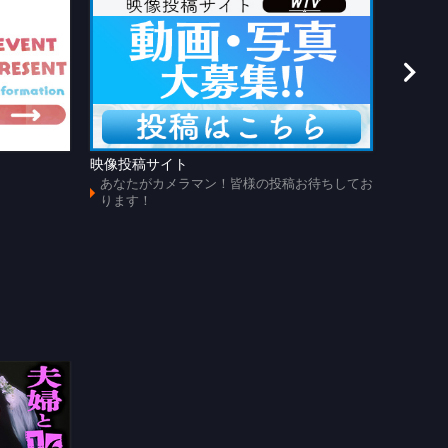
映像投稿サイト
あのじ
あなたがカメラマン！皆様の投稿お待ちしてお
懐かし
ります！