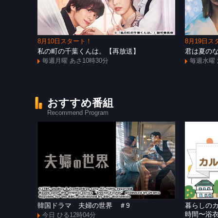
8月10日スタート！
8月19日ス
私の町の千葉くんは。【再放送】
君は夏の
毎週月曜 あさ10時30分
毎週水曜 
おすすめ番組
Recommend Program
韓国ドラマ 夫婦の世界 ＃9
暮らしの
時間〜浴
今日 ひる12時04分