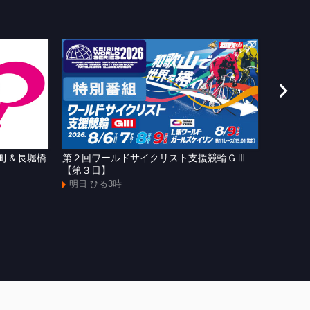
今日 よ
町＆長堀橋
第２回ワールドサイクリスト支援競輪ＧⅢ
ＷＴＶ
【第３日】
明日 よ
明日 ひる3時