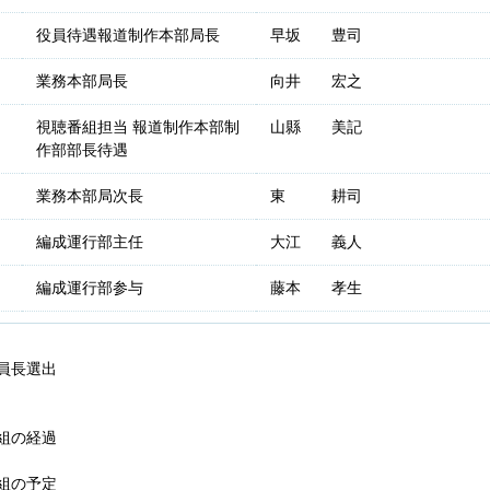
役員待遇報道制作本部局長
早坂 豊司
業務本部局長
向井 宏之
視聴番組担当 報道制作本部制
山縣 美記
作部部長待遇
業務本部局次長
東 耕司
編成運行部主任
大江 義人
編成運行部参与
藤本 孝生
委員長選出
組の経過
組の予定