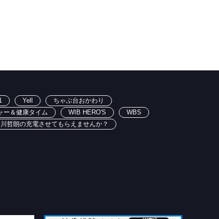
1
Yell
ちゃぶ台おかわり
ャー＆健康タイム
WIB HERO'S
WBS
出川哲朗の充電させてもらえませんか？