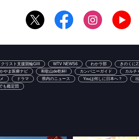
クリスト支援競輪GIII
WTV NEWS6
わかラ部
きのくに2
かやま医療ナビ
和歌山de乾杯!
カンパニーガイド
カルチ
メ
ドラマ
県内のニュース
Youは何しに日本へ？
でも鑑定団