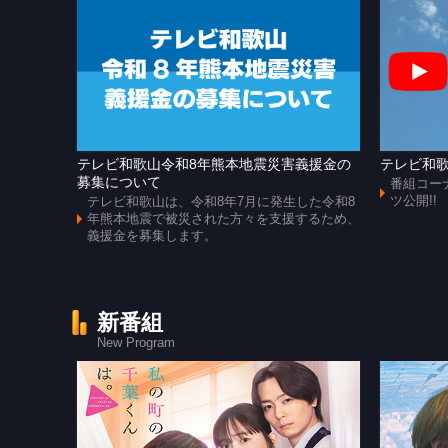
テレビ和歌山令和8年熊本地震災害義援金の
テレビ和歌
募集について
番組コー
ツ公開!!
テレビ和歌山は、令和8年7月に発生した令和8
年熊本地震で被災された方々を支援するため、
義援金を募集します。
新番組
New Program