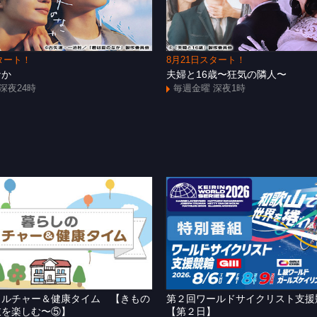
タート！
8月21日スタート！
なか
夫婦と16歳〜狂気の隣人〜
深夜24時
毎週金曜 深夜1時
カルチャー＆健康タイム 【きもの
第２回ワールドサイクリスト支
衣を楽しむ〜⑤】
【第２日】