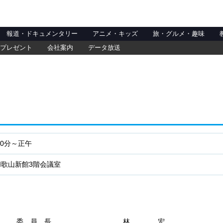
報道・ドキュメンタリー
アニメ・キッズ
旅・グルメ・趣味
プレゼント
会社案内
データ放送
30分～正午
和歌山新館3階会議室
）
）
委 員 長
林 宏