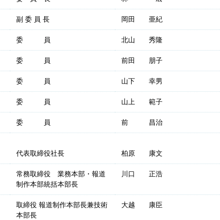
副 委 員 長
岡田 亜紀
委 員
北山 秀隆
委 員
前田 朋子
委 員
山下 幸男
委 員
山上 範子
委 員
前 昌治
代表取締役社長
柏原 康文
常務取締役 業務本部・報道
川口 正浩
制作本部統括本部長
取締役 報道制作本部長兼技術
大越 康臣
本部長