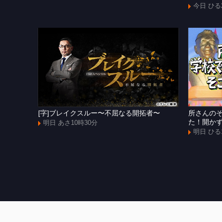
今日 ひる
[字]ブレイクスルー〜不屈なる開拓者〜
所さんの
た！開か
明日 あさ10時30分
明日 ひる