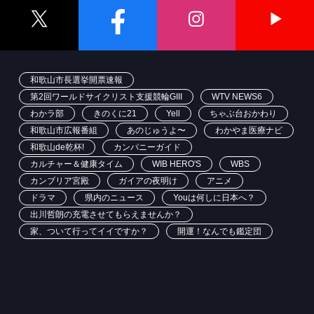
和歌山市長選挙開票速報
第2回ワールドサイクリスト支援競輪GIII
WTV NEWS6
わかラ部
きのくに21
Yell
ちゃぶ台おかわり
和歌山市広報番組
あのじゅうよ〜
わかやま医療ナビ
和歌山de乾杯!
カンパニーガイド
カルチャー＆健康タイム
WIB HERO'S
WBS
カンブリア宮殿
ガイアの夜明け
アニメ
ドラマ
県内のニュース
Youは何しに日本へ？
出川哲朗の充電させてもらえませんか？
家、ついて行ってイイですか？
開運！なんでも鑑定団