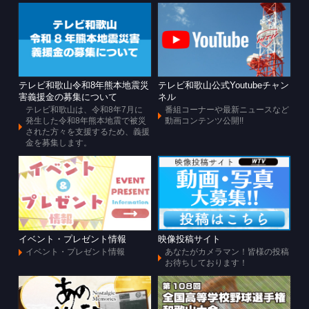
テレビ和歌山令和8年熊本地震災
テレビ和歌山公式Youtubeチャン
害義援金の募集について
ネル
テレビ和歌山は、令和8年7月に
番組コーナーや最新ニュースなど
発生した令和8年熊本地震で被災
動画コンテンツ公開!!
された方々を支援するため、義援
金を募集します。
イベント・プレゼント情報
映像投稿サイト
イベント・プレゼント情報
あなたがカメラマン！皆様の投稿
お待ちしております！