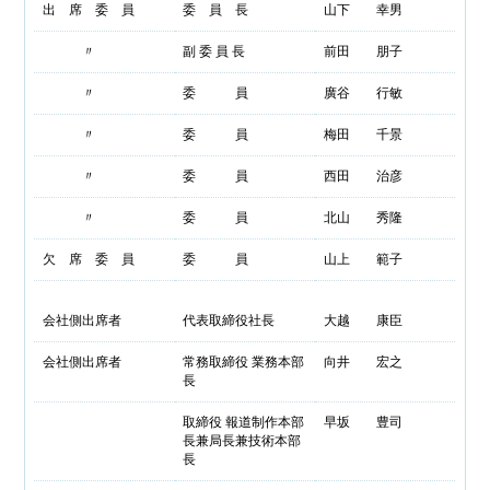
出 席 委 員
委 員 長
山下 幸男
〃
副 委 員 長
前田 朋子
〃
委 員
廣谷 行敏
〃
委 員
梅田 千景
〃
委 員
西田 治彦
〃
委 員
北山 秀隆
欠 席 委 員
委 員
山上 範子
会社側出席者
代表取締役社長
大越 康臣
会社側出席者
常務取締役 業務本部
向井 宏之
長
取締役 報道制作本部
早坂 豊司
長兼局長兼技術本部
長