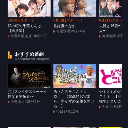
8月10日スタート！
8月19日スタート！
8月21日スタート
私の町の千葉くんは。
君は夏のなか
夫婦と16歳〜狂
【再放送】
人〜
毎週水曜 深夜24時
毎週月曜 あさ10時30分
毎週金曜 深夜1
おすすめ番組
Recommend Program
[字]ブレイクスルー〜不
所さんのそこんトコ
やすとものどこ
屈なる開拓者〜
ロ！ 【超高額お宝出
こ！？ 【弁天
た！開かずの金庫を開け
橋でどこいこ！
今日 あさ10時30分
ろ！】
今日 ひる2時
今日 ひる12時