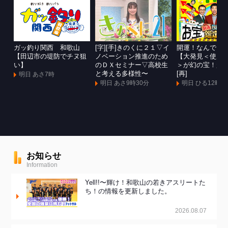
ガッ釣り関西 和歌山
[字][手]きのくに２１▽イ
開運！なんでも
【田辺市の堤防でチヌ狙
ノベーション推進のため
【大発見＜使用
い】
のＤＸセミナー▽高校生
＞が幻の宝！超
と考える多様性〜
[再]
明日 あさ7時
明日 あさ9時30分
明日 ひる12時
お知らせ
Information
Yell!!〜輝け！和歌山の若きアスリートた
ち！の情報を更新しました。
2026.08.07