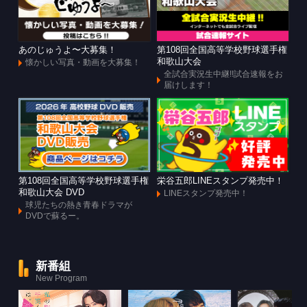
あのじゅうよ〜大募集！
第108回全国高等学校野球選手権
和歌山大会
懐かしい写真・動画を大募集！
全試合実況生中継!!試合速報をお
届けします！
第108回全国高等学校野球選手権
栄谷五郎LINEスタンプ発売中！
和歌山大会 DVD
LINEスタンプ発売中！
球児たちの熱き青春ドラマが
DVDで蘇るー。
新番組
New Program