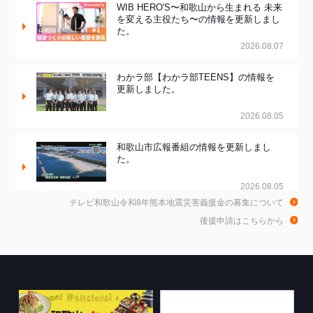
WIB HERO'S〜和歌山から生まれる 未来
を変える主役たち〜の情報を更新しまし
た。
2026.08.07
わかラ部【わかラ部TEENS】の情報を
更新しました。
2026.08.05
和歌山市広報番組の情報を更新しまし
た。
2026.08.05
テレビ和歌山令和8年熊本地震災害義援金の募集について
和歌山de乾杯！の情報を更新しました。
後援申請はこちらから
2026.08.04
きのくに21の情報を更新しました。