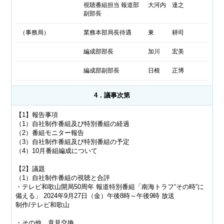
視聴番組担当 報道部
大河内 達之
副部長
（事務局）
業務本部局長待遇
東 耕司
編成部部長
加川 宏美
編成部副部長
日根 正博
4．議事次第
【1】報告事項
（1）自社制作番組及び特別番組の経過
（2）番組モニター報告
（3）自社制作番組及び特別番組の予定
（4）10月番組編成について
【2】議題
（1）自社制作番組の視聴と合評
・テレビ和歌山開局50周年 報道特別番組「南海トラフ“その時”に
備える」 2024年9月27日（金）午後8時～午後9時 放送
制作/テレビ和歌山
・その他 意見交換