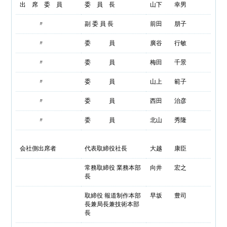
出 席 委 員
委 員 長
山下 幸男
〃
副 委 員 長
前田 朋子
〃
委 員
廣谷 行敏
〃
委 員
梅田 千景
〃
委 員
山上 範子
〃
委 員
西田 治彦
〃
委 員
北山 秀隆
会社側出席者
代表取締役社長
大越 康臣
常務取締役 業務本部
向井 宏之
長
取締役 報道制作本部
早坂 豊司
長兼局長兼技術本部
長