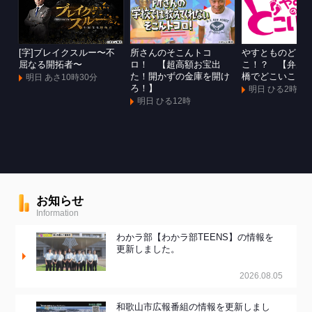
[字]ブレイクスルー〜不
所さんのそこんトコ
やすとものどこ
屈なる開拓者〜
ロ！ 【超高額お宝出
こ！？ 【弁天
た！開かずの金庫を開け
橋でどこいこ！
明日 あさ10時30分
ろ！】
明日 ひる2時
明日 ひる12時
お知らせ
Information
わかラ部【わかラ部TEENS】の情報を
更新しました。
2026.08.05
和歌山市広報番組の情報を更新しまし