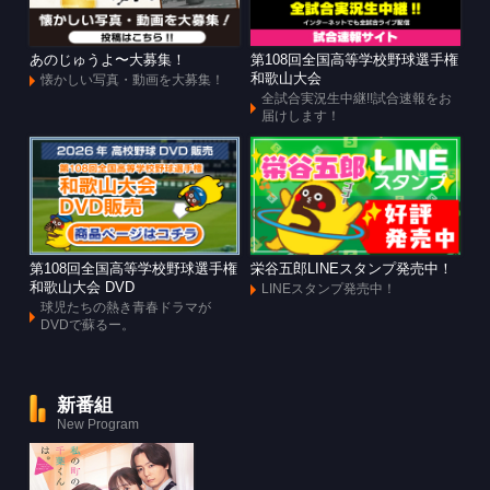
あのじゅうよ〜大募集！
第108回全国高等学校野球選手権
和歌山大会
懐かしい写真・動画を大募集！
全試合実況生中継!!試合速報をお
届けします！
第108回全国高等学校野球選手権
栄谷五郎LINEスタンプ発売中！
和歌山大会 DVD
LINEスタンプ発売中！
球児たちの熱き青春ドラマが
DVDで蘇るー。
新番組
New Program