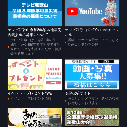
テレビ和歌山令和8年熊本地震災
テレビ和歌山公式Youtubeチャン
害義援金の募集について
ネル
テレビ和歌山は、令和8年7月に
番組コーナーや最新ニュースなど
発生した令和8年熊本地震で被災
動画コンテンツ公開!!
された方々を支援するため、義援
金を募集します。
イベント・プレゼント情報
映像投稿サイト
イベント・プレゼント情報
あなたがカメラマン！皆様の投稿
お待ちしております！