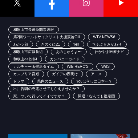
和歌山市長選挙開票速報
第2回ワールドサイクリスト支援競輪GIII
WTV NEWS6
わかラ部
きのくに21
Yell
ちゃぶ台おかわり
和歌山市広報番組
あのじゅうよ〜
わかやま医療ナビ
和歌山de乾杯!
カンパニーガイド
カルチャー＆健康タイム
WIB HERO'S
WBS
カンブリア宮殿
ガイアの夜明け
アニメ
ドラマ
県内のニュース
Youは何しに日本へ？
出川哲朗の充電させてもらえませんか？
家、ついて行ってイイですか？
開運！なんでも鑑定団