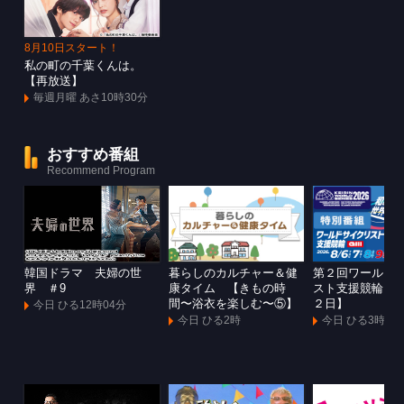
8月10日スタート！
私の町の千葉くんは。
【再放送】
毎週月曜 あさ10時30分
おすすめ番組
Recommend Program
韓国ドラマ 夫婦の世
暮らしのカルチャー＆健
第２回ワールド
界 ＃9
康タイム 【きもの時
スト支援競輪Ｇ
間〜浴衣を楽しむ〜⑤】
２日】
今日 ひる12時04分
今日 ひる2時
今日 ひる3時