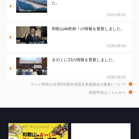
た。
2026.08.05
和歌山de乾杯！の情報を更新しました。
2026.08.04
きのくに21の情報を更新しました。
2026.08.03
テレビ和歌山令和8年熊本地震災害義援金の募集について
ちゃぶ台おかわりの情報を更新しまし
後援申請はこちらから
た。
2026.07.30
WTV NEWS6【WAKAYAMA SDGs】の
情報を更新しました。