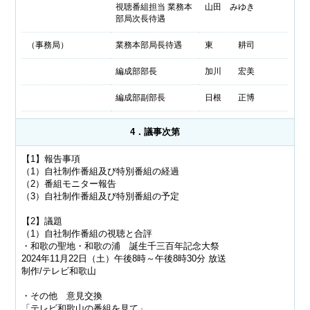
視聴番組担当 業務本
山田 みゆき
部局次長待遇
（事務局）
業務本部局長待遇
東 耕司
編成部部長
加川 宏美
編成部副部長
日根 正博
4．議事次第
【1】報告事項
（1）自社制作番組及び特別番組の経過
（2）番組モニター報告
（3）自社制作番組及び特別番組の予定
【2】議題
（1）自社制作番組の視聴と合評
・和歌の聖地・和歌の浦 誕生千三百年記念大祭
2024年11月22日（土）午後8時～午後8時30分 放送
制作/テレビ和歌山
・その他 意見交換
「テレビ和歌山の番組を見て」