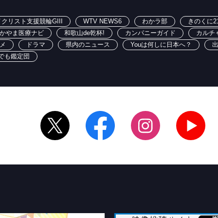
クリスト支援競輪GIII
WTV NEWS6
わかラ部
きのくに2
かやま医療ナビ
和歌山de乾杯!
カンパニーガイド
カルチ
メ
ドラマ
県内のニュース
Youは何しに日本へ？
でも鑑定団