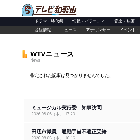
ドラマ・時代劇
情報・バラエティ
音楽・映画
番組情報
ニュース
アナウンサー
イベント・
WTVニュース
News
指定された記事は見つかりませんでした。
ミュージカル実行委 知事訪問
2026-08-06（木） 17:20
田辺市職員 通勤手当不適正受給
2026-08-06（木） 16:16