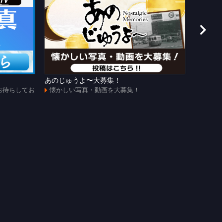
あのじゅうよ〜大募集！
第108
お待ちしてお
懐かしい写真・動画を大募集！
全試合