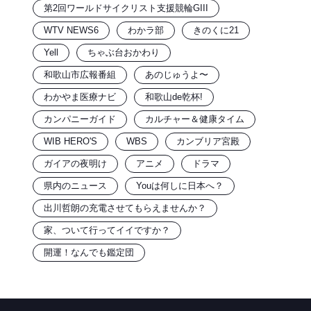
第2回ワールドサイクリスト支援競輪GIII
WTV NEWS6
わかラ部
きのくに21
Yell
ちゃぶ台おかわり
和歌山市広報番組
あのじゅうよ〜
わかやま医療ナビ
和歌山de乾杯!
カンパニーガイド
カルチャー＆健康タイム
WIB HERO'S
WBS
カンブリア宮殿
ガイアの夜明け
アニメ
ドラマ
県内のニュース
Youは何しに日本へ？
出川哲朗の充電させてもらえませんか？
家、ついて行ってイイですか？
開運！なんでも鑑定団