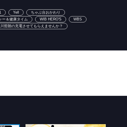
1
Yell
ちゃぶ台おかわり
ャー＆健康タイム
WIB HERO'S
WBS
出川哲朗の充電させてもらえませんか？