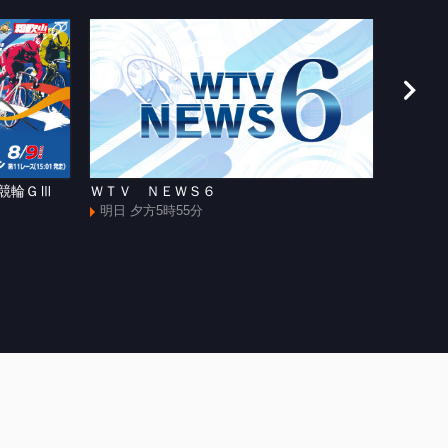
援競輪ＧⅢ
ＷＴＶ ＮＥＷＳ６
[手]和
ャズマ
明日 夕方5時55分
明日 よ