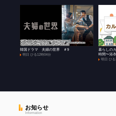
韓国ドラマ 夫婦の世界 ＃9
暮らしの
時間〜浴
明日 ひる12時04分
明日 ひる
お知らせ
Information