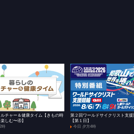
カルチャー＆健康タイム【きもの時
第２回ワールドサイクリスト支
を楽しむ〜④】
【第１日】
2時
今日 夕方4時