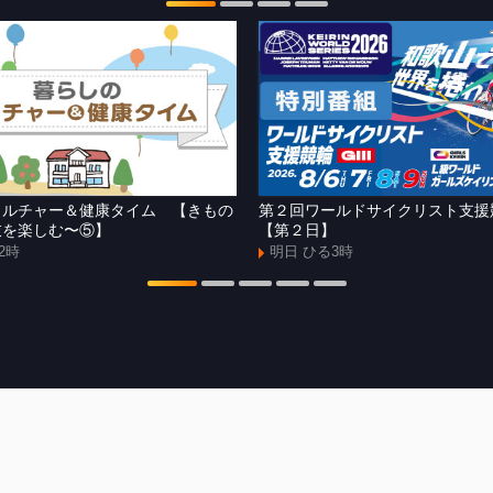
カルチャー＆健康タイム 【きもの
第２回ワールドサイクリスト支
衣を楽しむ〜⑤】
【第２日】
2時
明日 ひる3時