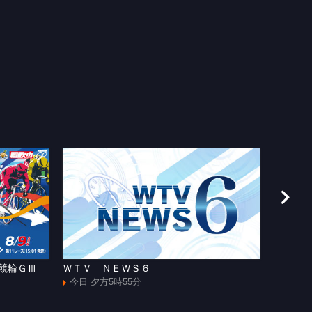
援競輪ＧⅢ
ＷＴＶ ＮＥＷＳ６
和歌山
今日 夕方5時55分
今日 よ