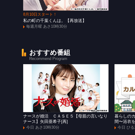
8月10日スタート！
私の町の千葉くんは。【再放送】
毎週月曜 あさ10時30分
おすすめ番組
Recommend Program
ナースが婚活 ＣＡＳＥ５【母親の言いなり
暮らしの
ナース】矢田亜希子[再]
間〜浴衣
今日 あさ10時30分
今日 ひる