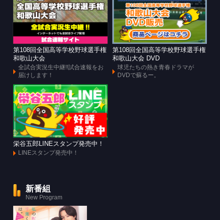
第108回全国高等学校野球選手権
第108回全国高等学校野球選手権
和歌山大会
和歌山大会 DVD
全試合実況生中継!!試合速報をお
球児たちの熱き青春ドラマが
届けします！
DVDで蘇るー。
栄谷五郎LINEスタンプ発売中！
LINEスタンプ発売中！
新番組
New Program