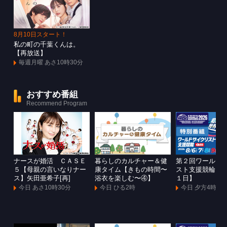
8月10日スタート！
私の町の千葉くんは。
【再放送】
毎週月曜 あさ10時30分
おすすめ番組
Recommend Program
ナースが婚活 ＣＡＳＥ
暮らしのカルチャー＆健
第２回ワールド
５【母親の言いなりナー
康タイム【きもの時間〜
スト支援競輪Ｇ
ス】矢田亜希子[再]
浴衣を楽しむ〜④】
１日】
今日 あさ10時30分
今日 ひる2時
今日 夕方4時