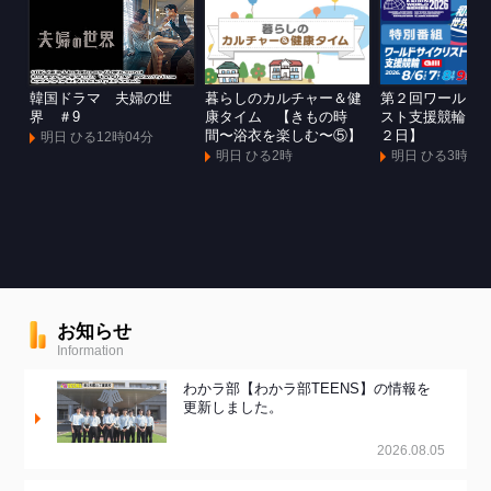
韓国ドラマ 夫婦の世
暮らしのカルチャー＆健
第２回ワールド
界 ＃9
康タイム 【きもの時
スト支援競輪Ｇ
間〜浴衣を楽しむ〜⑤】
２日】
明日 ひる12時04分
明日 ひる2時
明日 ひる3時
お知らせ
Information
わかラ部【わかラ部TEENS】の情報を
更新しました。
2026.08.05