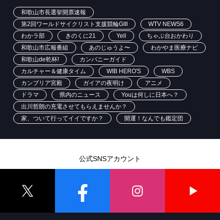
和歌山市長選挙開票速報
第2回ワールドサイクリスト支援競輪GIII
WTV NEWS6
わかラ部
きのくに21
Yell
ちゃぶ台おかわり
和歌山市広報番組
あのじゅうよ〜
わかやま医療ナビ
和歌山de乾杯!
カンパニーガイド
カルチャー＆健康タイム
WIB HERO'S
WBS
カンブリア宮殿
ガイアの夜明け
アニメ
ドラマ
県内のニュース
Youは何しに日本へ？
出川哲朗の充電させてもらえませんか？
家、ついて行ってイイですか？
開運！なんでも鑑定団
公式SNSアカウント