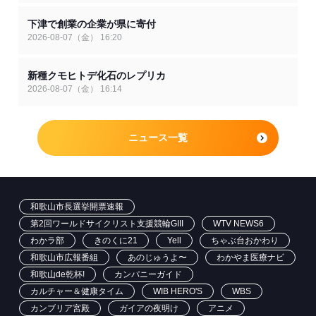
下津で創業の企業が県に寄付
2026-08-07（金） 16:20
新種クモヒトデ化石のレプリカ
2026-08-07（金） 16:14
ニュース一覧
和歌山市長選挙開票速報
第2回ワールドサイクリスト支援競輪GIII
WTV NEWS6
わかラ部
きのくに21
Yell
ちゃぶ台おかわり
和歌山市広報番組
あのじゅうよ〜
わかやま医療ナビ
和歌山de乾杯!
カンパニーガイド
カルチャー＆健康タイム
WIB HERO'S
WBS
カンブリア宮殿
ガイアの夜明け
アニメ