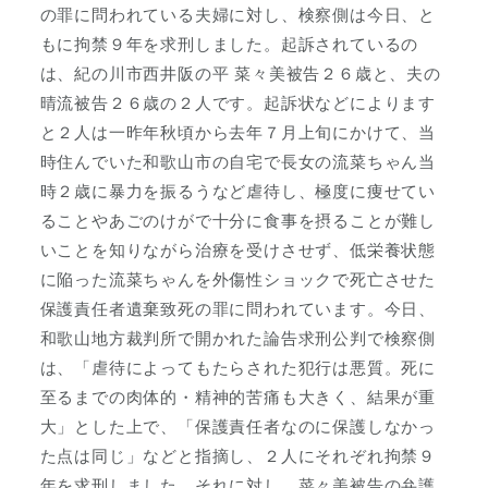
の罪に問われている夫婦に対し、検察側は今日、と
もに拘禁９年を求刑しました。起訴されているの
は、紀の川市西井阪の平 菜々美被告２６歳と、夫の
晴流被告２６歳の２人です。起訴状などによります
と２人は一昨年秋頃から去年７月上旬にかけて、当
時住んでいた和歌山市の自宅で長女の流菜ちゃん当
時２歳に暴力を振るうなど虐待し、極度に痩せてい
ることやあごのけがで十分に食事を摂ることが難し
いことを知りながら治療を受けさせず、低栄養状態
に陥った流菜ちゃんを外傷性ショックで死亡させた
保護責任者遺棄致死の罪に問われています。今日、
和歌山地方裁判所で開かれた論告求刑公判で検察側
は、「虐待によってもたらされた犯行は悪質。死に
至るまでの肉体的・精神的苦痛も大きく、結果が重
大」とした上で、「保護責任者なのに保護しなかっ
た点は同じ」などと指摘し、２人にそれぞれ拘禁９
年を求刑しました。それに対し、菜々美被告の弁護