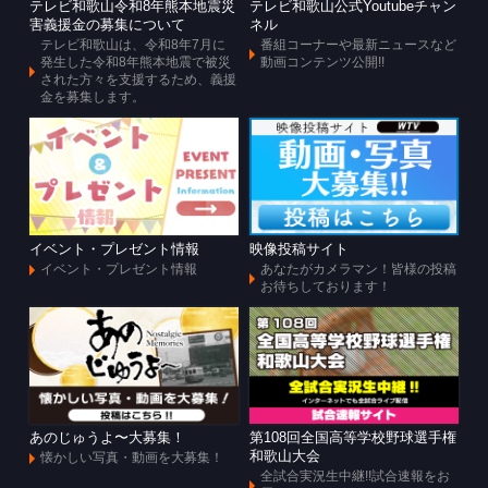
テレビ和歌山令和8年熊本地震災
テレビ和歌山公式Youtubeチャン
害義援金の募集について
ネル
テレビ和歌山は、令和8年7月に
番組コーナーや最新ニュースなど
発生した令和8年熊本地震で被災
動画コンテンツ公開!!
された方々を支援するため、義援
金を募集します。
イベント・プレゼント情報
映像投稿サイト
イベント・プレゼント情報
あなたがカメラマン！皆様の投稿
お待ちしております！
あのじゅうよ〜大募集！
第108回全国高等学校野球選手権
和歌山大会
懐かしい写真・動画を大募集！
全試合実況生中継!!試合速報をお