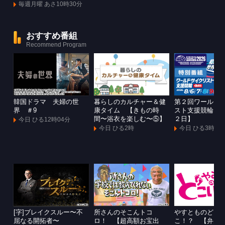
毎週月曜 あさ10時30分
おすすめ番組
Recommend Program
韓国ドラマ 夫婦の世
暮らしのカルチャー＆健
第２回ワールド
界 ＃9
康タイム 【きもの時
スト支援競輪Ｇ
間〜浴衣を楽しむ〜⑤】
２日】
今日 ひる12時04分
今日 ひる2時
今日 ひる3時
[字]ブレイクスルー〜不
所さんのそこんトコ
やすとものどこ
屈なる開拓者〜
ロ！ 【超高額お宝出
こ！？ 【弁天