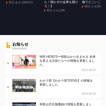
た！開かずの金庫を開け
橋でどこいこ！
明日 あさ10時30分
ろ！】
明日 ひる2時
明日 ひる12時
お知らせ
Information
WIB HERO'S〜和歌山から生まれる 未来
を変える主役たち〜の情報を更新しまし
た。
2026.08.07
わかラ部【わかラ部TEENS】の情報を
更新しました。
2026.08.05
和歌山市広報番組の情報を更新しまし